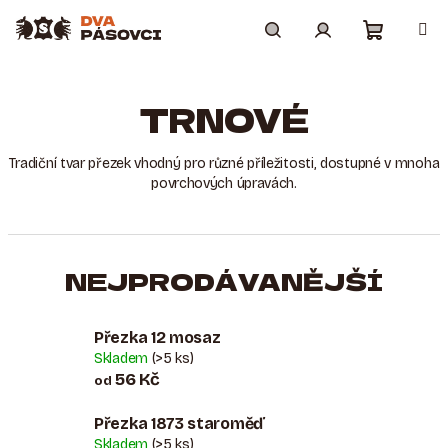
Přejít
na
obsah
Nákupní
Hledat
Přihlášení
TRNOVÉ
košík
Tradiční tvar přezek vhodný pro různé příležitosti, dostupné v mnoha
povrchových úpravách.
NEJPRODÁVANĚJŠÍ
Přezka 12 mosaz
Skladem
(>5 ks)
56 Kč
od
Přezka 1873 staroměď
Skladem
(>5 ks)