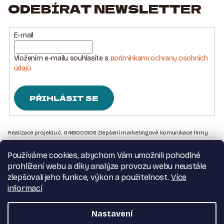
C
ODEBÍRAT NEWSLETTER
Í
Í
P
R
E-mail
V
K
Vložením e-mailu souhlasíte s
podmínkami ochrany osobních
Y
údajů
V
Ý
PŘIHLÁSIT SE
P
I
Z
S
Á
Realizace projektu č. 0461000105 Zlepšení marketingové komunikace firmy
U
Sedlářstí Spurný s.r.o., je financována Evropskou unií – Next Generation EU
P
Používáme cookies, abychom Vám umožnili pohodlné
A
Kontakt na nás
prohlížení webu a díky analýze provozu webu neustále
T
Obchodní podmínky
zlepšovali jeho funkce, výkon a použitelnost.
Více
Podmínky ochrany osobních údajů
Í
informací
Moje objednávka
Nastavení