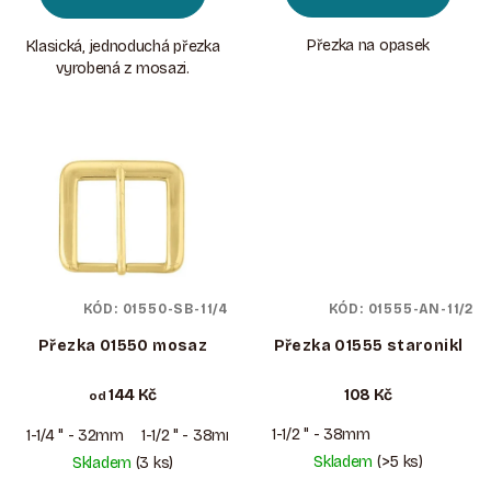
Přezka na opasek
Klasická, jednoduchá přezka
vyrobená z mosazi.
KÓD:
01550-SB-11/4
KÓD:
01555-AN-11/2
Přezka 01550 mosaz
Přezka 01555 staronikl
144 Kč
108 Kč
od
1-1/2 " - 38mm
1-1/4 " - 32mm
1-1/2 " - 38mm
Skladem
(>5 ks)
Skladem
(3 ks)