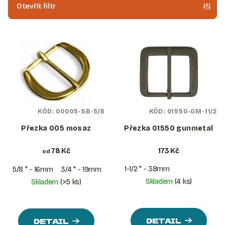
P
Otevřít filtr
R
V
O
Ý
D
P
U
I
K
S
T
P
Ů
KÓD:
00005-SB-5/8
KÓD:
01550-GM-11/2
R
O
Přezka 005 mosaz
Přezka 01550 gunmetal
D
78 Kč
173 Kč
od
U
1-1/2 " - 38mm
K
5/8 " - 16mm
3/4 " - 19mm
1 " – 25mm
1-1/2 " - 38mm
Skladem
(4 ks)
Skladem
(>5 ks)
T
Ů
DETAIL
DETAIL