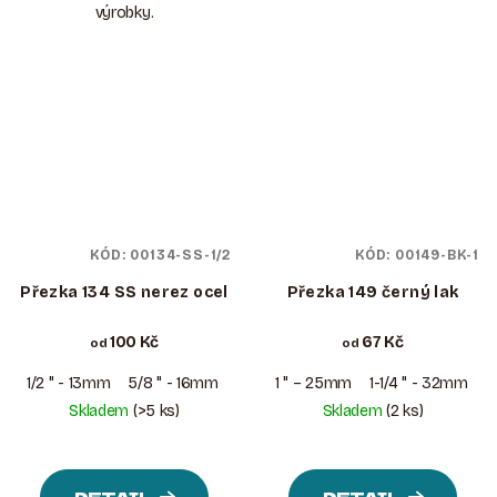
výrobky.
KÓD:
00134-SS-1/2
KÓD:
00149-BK-1
Přezka 134 SS nerez ocel
Přezka 149 černý lak
100 Kč
67 Kč
od
od
1/2 " - 13mm
5/8 " - 16mm
3/4 " - 19mm
1 " – 25mm
1 " – 25mm
1-1/4 " - 32mm
1
Skladem
(>5 ks)
Skladem
(2 ks)