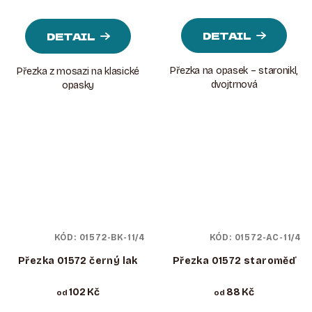
DETAIL
DETAIL
Přezka na opasek – staronikl,
Přezka z mosazi na klasické
dvojtrnová
opasky
KÓD:
01572-BK-11/4
KÓD:
01572-AC-11/4
Přezka 01572 černý lak
Přezka 01572 staroměď
102 Kč
88 Kč
od
od