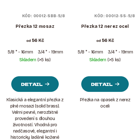
KÓD:
00012-SBB-5/8
KÓD:
00012-SS-5/8
Přezka 12 mosaz
Přezka 12 nerez ocel
56 Kč
56 Kč
od
od
5/8 " - 16mm
3/4 " - 19mm
1-1/4 " - 32mm
5/8 " - 16mm
1-1/2 " - 38mm
3/4 " - 19mm
Skladem
(>5 ks)
Skladem
(>5 ks)
DETAIL
DETAIL
Klasická a elegantní přezka z
Přezka na opasek z nerez
plné mosazi (solid brass).
oceli
Velmi pevné, nerozbitné
provedení s dlouhou
životností. Vhodná pro
nadčasové, elegantní i
historicky laděné kožené