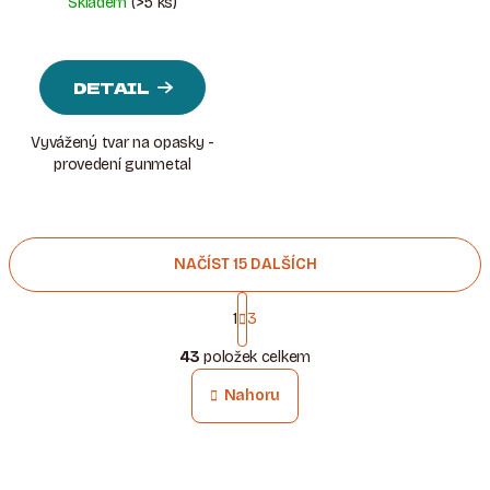
Skladem
(>5 ks)
DETAIL
Vyvážený tvar na opasky -
provedení gunmetal
NAČÍST 15 DALŠÍCH
S
T
1
3
O
R
43
položek celkem
Á
V
N
L
Nahoru
K
Á
O
D
V
A
Á
N