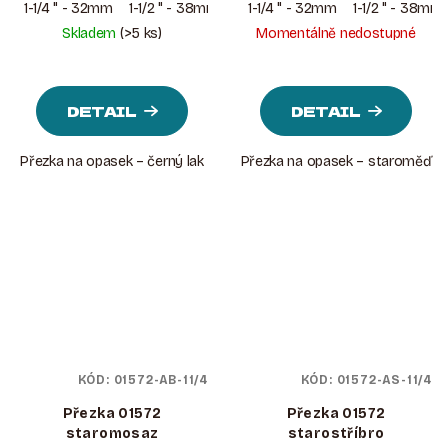
1-1/4 " - 32mm
1-1/2 " - 38mm
1-1/4 " - 32mm
1-1/2 " - 38mm
Skladem
(>5 ks)
Momentálně nedostupné
DETAIL
DETAIL
Přezka na opasek – černý lak
Přezka na opasek – staroměď
KÓD:
01572-AB-11/4
KÓD:
01572-AS-11/4
Přezka 01572
Přezka 01572
staromosaz
starostříbro