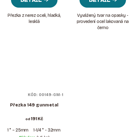
DETAIL
DETAIL
Přezka z nerez oceli, hladká,
Vyvážený tvar na opasky -
lesklá
provedení ocel lakovaná na
černo
KÓD:
00149-GM-1
Přezka 149 gunmetal
191 Kč
od
1 " – 25mm
1-1/4 " - 32mm
1-1/2 " - 38mm