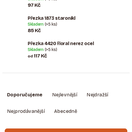
97 Kč
Přezka 1873 staronikl
Skladem
(>5 ks)
85 Kč
Přezka 4420 floral nerez ocel
Skladem
(>5 ks)
117 Kč
od
Ř
A
Doporučujeme
Nejlevnější
Nejdražší
Z
E
Nejprodávanější
Abecedně
N
Í