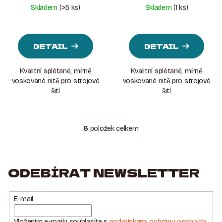
Skladem
(>5 ks)
Skladem
(1 ks)
DETAIL
DETAIL
Kvalitní splétané, mírně
Kvalitní splétané, mírně
voskované nitě pro strojové
voskované nitě pro strojové
šití
šití
6
položek celkem
O
V
L
Á
ODEBÍRAT NEWSLETTER
D
A
E-mail
C
Í
Vložením e-mailu souhlasíte s
podmínkami ochrany osobních