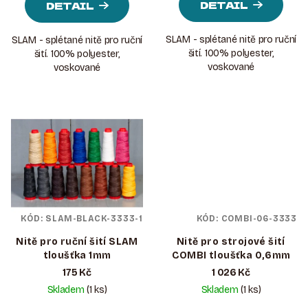
Ů
DETAIL
DETAIL
SLAM - splétané nitě pro ruční
SLAM - splétané nitě pro ruční
šití. 100% polyester,
šití. 100% polyester,
voskované
voskované
KÓD:
SLAM-BLACK-3333-1
KÓD:
COMBI-06-3333
Nitě pro ruční šití SLAM
Nitě pro strojové šití
tloušťka 1mm
COMBI tloušťka 0,6mm
175 Kč
1 026 Kč
Skladem
(1 ks)
Skladem
(1 ks)