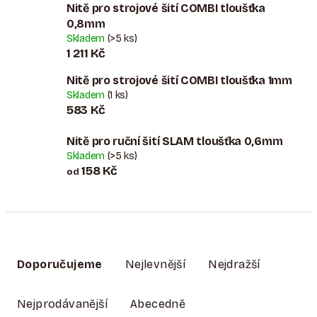
Nitě pro strojové šití COMBI tloušťka
0,8mm
Skladem
(>5 ks)
1 211 Kč
Nitě pro strojové šití COMBI tloušťka 1mm
Skladem
(1 ks)
583 Kč
Nitě pro ruční šití SLAM tloušťka 0,6mm
Skladem
(>5 ks)
158 Kč
od
Ř
A
Doporučujeme
Nejlevnější
Nejdražší
Z
E
Nejprodávanější
Abecedně