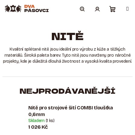
Přejít
na
obsah
Nákupní
Hledat
Přihlášení
NITĚ
košík
Kvalitní splétané nitě jsou ideální pro výrobu z kůže a těžkých
materiálů. Široká paleta barev. Tyto nitě jsou navrženy pro náročné
projekty, kde je důležitá dlouhá životnost a vysoká kvalita provedení.
NEJPRODÁVANĚJŠÍ
Nitě pro strojové šití COMBI tloušťka
0,6mm
Skladem
(1 ks)
1 026 Kč