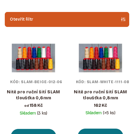
N
Í
P
Otevřít filtr
R
V
O
Ý
D
P
U
I
K
S
T
P
Ů
KÓD:
SLAM-BEIGE-012-06
KÓD:
SLAM-WHITE-1111-08
R
O
Nitě pro ruční šití SLAM
Nitě pro ruční šití SLAM
tloušťka 0,6mm
tloušťka 0,8mm
D
158 Kč
162 Kč
od
U
Skladem
(>5 ks)
Skladem
(3 ks)
K
T