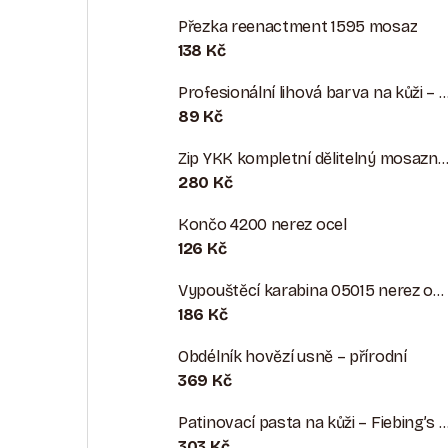
Přezka reenactment 1595 mosaz
138 Kč
Profesionální lihová barva na kůži – syté pigmenty pro opravy, barvení 
89 Kč
Zip YKK kompletní dělitelný mosazný vel
280 Kč
Končo 4200 nerez ocel
126 Kč
Vypouštěcí karabina 05015 nerez ocel
186 Kč
Obdélník hovězí usně – přírodní
369 Kč
Patinovací pasta na kůži – Fiebing’s Antiq
303 Kč