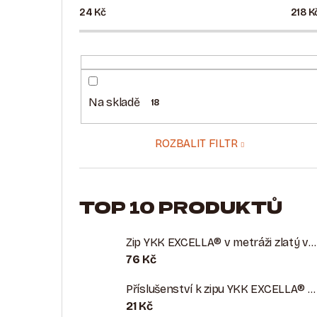
24
Kč
218
K
Na skladě
18
ROZBALIT FILTR
TOP 10 PRODUKTŮ
Zip YKK EXCELLA® v metráži zlatý vel. 5
76 Kč
Příslušenství k zipu YKK EXCELLA® vel. 5 zlatá
21 Kč