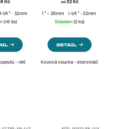
4 Kč
32 Kč
od
1-1/4 " - 32mm
1-1/2 " - 38mm
1 " – 25mm
1-1/4 " - 32mm
1-1/2 " - 38mm
em
(>5 ks)
Skladem
(2 ks)
AIL
DETAIL
pasků - nikl
Kovová vsuvka - staroměď.
:
07395-AN-11/2
KÓD:
00410-BK-11/4