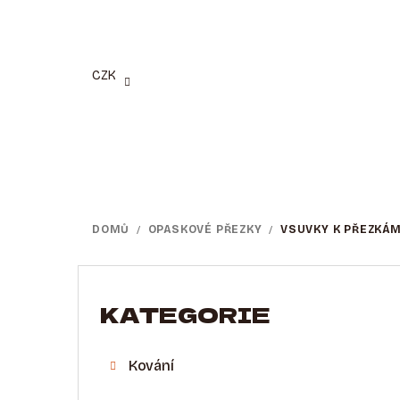
Přejít
na
obsah
CZK
DOMŮ
/
OPASKOVÉ PŘEZKY
/
VSUVKY K PŘEZKÁ
P
O
KATEGORIE
Přeskočit
kategorie
S
Kování
T