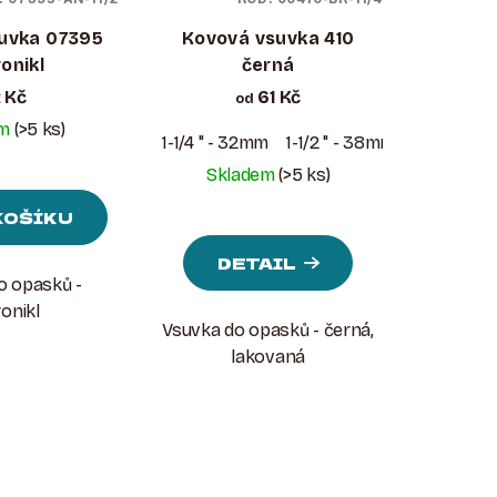
uvka 07395
Kovová vsuvka 410
onikl
černá
 Kč
61 Kč
od
em
(>5 ks)
1-1/4 " - 32mm
1-1/2 " - 38mm
Skladem
(>5 ks)
KOŠÍKU
DETAIL
o opasků -
onikl
Vsuvka do opasků - černá,
lakovaná