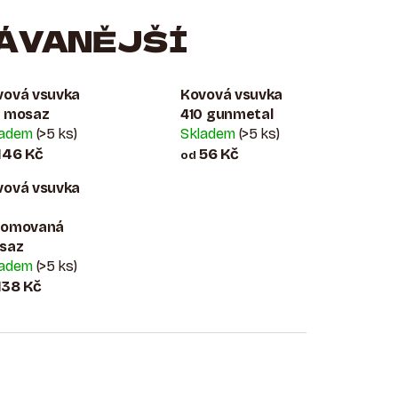
ÁVANĚJŠÍ
vová vsuvka
Kovová vsuvka
0 mosaz
410 gunmetal
ladem
(>5 ks)
Skladem
(>5 ks)
146 Kč
56 Kč
od
vová vsuvka
0
romovaná
saz
ladem
(>5 ks)
138 Kč