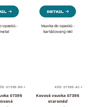
AIL
DETAIL
o opasků -
Vsuvka do opasků -
metal
kartáčovaný nikl
ÓD:
07395-NP-1
KÓD:
07395-AC-1
uvka 07395
Kovová vsuvka 07395
lovaná
staroměď