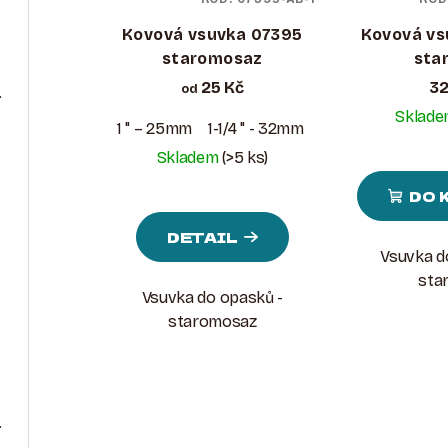
Kovová vsuvka 07395
Kovová vs
staromosaz
star
25 Kč
32
od
a renovaci usně
Sklad
1 " – 25mm
1-1/4 " - 32mm
1-1/2 " - 38mm
Skladem
(>5 ks)
. 10
DO 
DETAIL
Vsuvka d
star
Vsuvka do opasků -
staromosaz
ue Finish