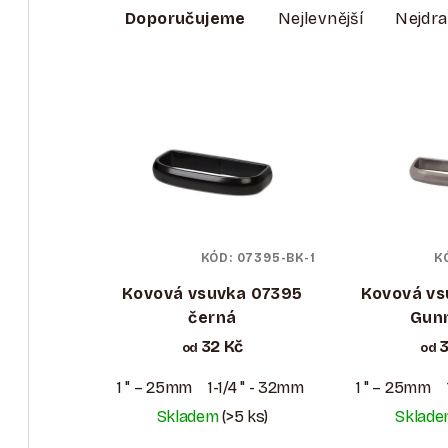
A
Doporučujeme
Nejlevnější
Nejdra
Z
V
E
Ý
N
P
Í
I
P
S
R
KÓD:
07395-BK-1
K
P
O
Kovová vsuvka 07395
Kovová vs
R
černá
Gun
D
32 Kč
3
O
od
od
U
D
1 " – 25mm
1-1/4 " - 32mm
1-1/2 " - 38mm
1 " – 25mm
K
Skladem
(>5 ks)
Sklad
U