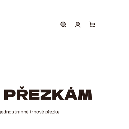
Hledat
Přihlášení
Nákupní
košík
K PŘEZKÁM
o jednostranné trnové přezky