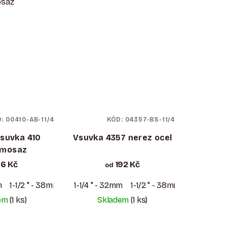
saz
D:
00410-AB-11/4
KÓD:
04357-BS-11/4
suvka 410
Vsuvka 4357 nerez ocel
omosaz
6 Kč
192 Kč
od
m
1-1/2 " - 38mm
1-1/4 " - 32mm
1-1/2 " - 38mm
dem
(1 ks)
Skladem
(1 ks)