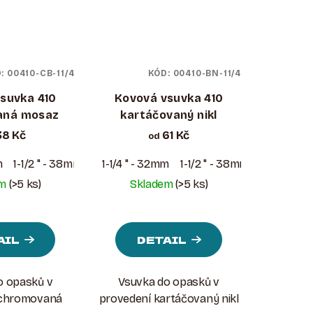
D:
00410-CB-11/4
KÓD:
00410-BN-11/4
suvka 410
Kovová vsuvka 410
aná mosaz
kartáčovaný nikl
38 Kč
61 Kč
od
m
1-1/2 " - 38mm
1-1/4 " - 32mm
1-1/2 " - 38mm
em
(>5 ks)
Skladem
(>5 ks)
AIL
DETAIL
o opasků v
Vsuvka do opasků v
 chromovaná
provedení kartáčovaný nikl