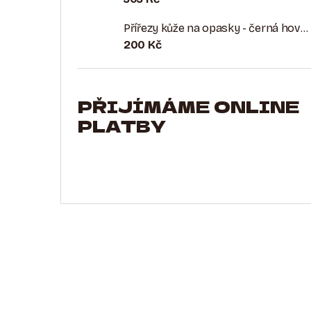
Přířezy kůže na opasky - černá hovězina plnolícová
200 Kč
PŘIJÍMÁME ONLINE
PLATBY