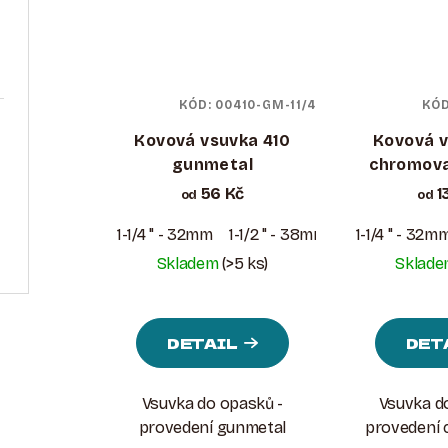
KÓD:
00410-GM-11/4
KÓ
Kovová vsuvka 410
Kovová v
gunmetal
chromov
56 Kč
1
od
od
1-1/4 " - 32mm
1-1/2 " - 38mm
1-1/4 " - 32m
Skladem
(>5 ks)
Sklad
DETAIL
DET
Vsuvka do opasků -
Vsuvka d
provedení gunmetal
provedení