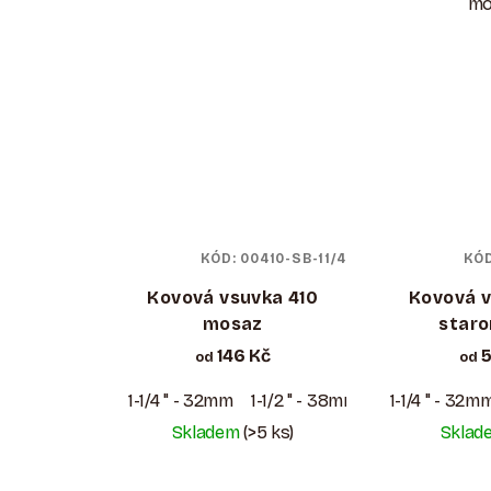
mo
KÓD:
00410-SB-11/4
KÓ
Kovová vsuvka 410
Kovová v
mosaz
star
146 Kč
5
od
od
1-1/4 " - 32mm
1-1/2 " - 38mm
1-1/4 " - 32m
Skladem
(>5 ks)
Skla