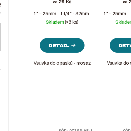
29 Kč
2
od
od
č
1 " – 25mm
1-1/4 " - 32mm
1-1/2 " - 38mm
1 " – 25mm
Skladem
(>5 ks)
Sklad
DETAIL
DET
Vsuvka do opasků - mosaz
Vsuvka do o
KÓD:
07395-AB-1
KÓD