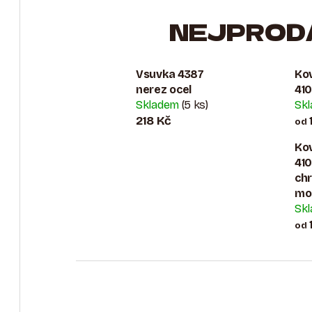
NEJPROD
Vsuvka 4387
Ko
nerez ocel
41
Skladem
(5 ks)
Sk
218 Kč
od
Ko
41
ch
mo
Sk
od
Ř