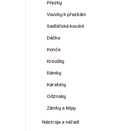
R
Přezky
A
Vsuvky k přezkám
N
Sedlářské kování
N
Déčka
Í
Konča
P
Kroužky
A
Rámky
N
Karabiny
E
Odznaky
L
Zámky a klipy
Nástroje a nářadí