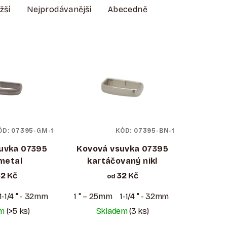
žší
Nejprodávanější
Abecedně
ÓD:
07395-GM-1
KÓD:
07395-BN-1
uvka 07395
Kovová vsuvka 07395
metal
kartáčovaný nikl
2 Kč
32 Kč
od
1-1/4 " - 32mm
1-1/2 " - 38mm
1 " – 25mm
1-1/4 " - 32mm
1-1/2 " - 38mm
em
(>5 ks)
Skladem
(3 ks)