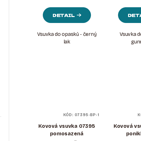
T
K
Ů
DETAIL
DET
T
Ů
Vsuvka do opasků - černý
Vsuvka d
lak
gun
KÓD:
07395-BP-1
K
Kovová vsuvka 07395
Kovová vs
pomosazená
ponik