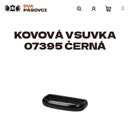
Přejít
na
obsah
Nákupní
Hledat
Přihlášení
KOVOVÁ VSUVKA
košík
07395 ČERNÁ