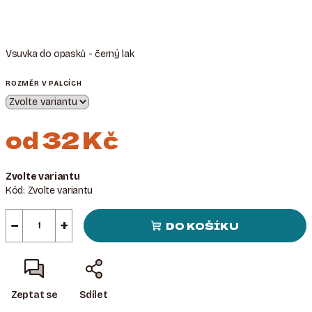
Vsuvka do opasků - černý lak
ROZMĚR V PALCÍCH
od
32 Kč
Měrná
Zvolte variantu
cena:
Kód:
Zvolte variantu
−
+
DO KOŠÍKU
Zeptat se
Sdílet