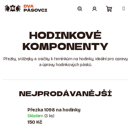
Přejít
na
obsah
Nákupní
Hledat
Přihlášení
HODINKOVÉ
košík
KOMPONENTY
Přezky, stěžejky a osičky k řemínkům na hodinky, ideální pro opravy
a úpravy hodinkových pásků.
NEJPRODÁVANĚJŠÍ
Přezka 1098 na hodinky
Skladem
(3 ks)
150 Kč