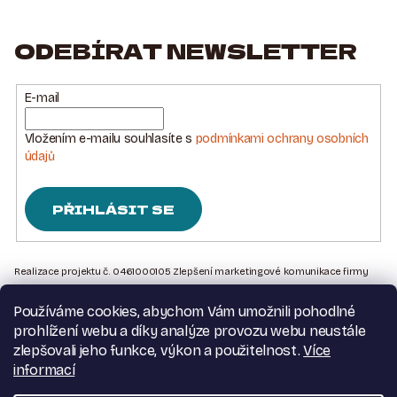
V
L
Á
ODEBÍRAT NEWSLETTER
D
A
E-mail
C
Í
Vložením e-mailu souhlasíte s
podmínkami ochrany osobních
P
údajů
R
V
K
PŘIHLÁSIT SE
Y
V
Z
Ý
Á
Realizace projektu č. 0461000105 Zlepšení marketingové komunikace firmy
P
Sedlářstí Spurný s.r.o., je financována Evropskou unií – Next Generation EU
P
I
Používáme cookies, abychom Vám umožnili pohodlné
A
S
Kontakt na nás
prohlížení webu a díky analýze provozu webu neustále
U
T
Obchodní podmínky
zlepšovali jeho funkce, výkon a použitelnost.
Více
Podmínky ochrany osobních údajů
Í
informací
Moje objednávka