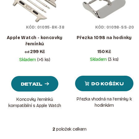
I
K
S
T
P
Ů
KÓD:
01095-BK-38
KÓD:
01098-SS-20
R
O
Apple Watch - koncovky
Přezka 1098 na hodinky
řemínků
D
299 Kč
150 Kč
od
U
Skladem
(3 ks)
Skladem
(>5 ks)
K
T
Ů
DO KOŠÍKU
DETAIL
Přezka vhodná na řemínky k
Koncovky řemínků
hodinkám
kompatibilní s Apple Watch
2
položek celkem
O