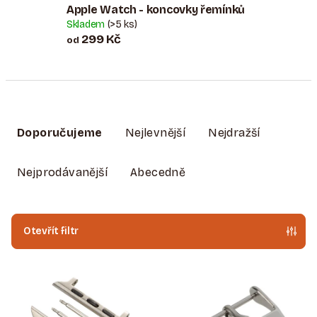
Apple Watch - koncovky řemínků
Skladem
(>5 ks)
299 Kč
od
Ř
A
Doporučujeme
Nejlevnější
Nejdražší
Z
E
Nejprodávanější
Abecedně
N
Í
P
Otevřít filtr
R
V
O
Ý
D
P
U