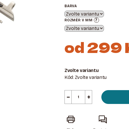
BARVA
?
ROZMĚR V MM
od
299 
Měrná
cena:
Zvolte variantu
Kód:
Zvolte variantu
−
+