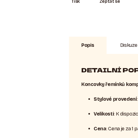
Tisk
Zeptat se
Popis
Diskuze
DETAILNÍ PO
Koncovky řemínků kompa
Stylové provedení
Velikosti
: K dispoz
Cena
: Cena je za 1 p