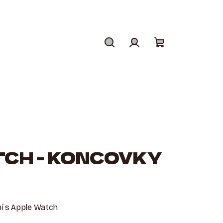
Hledat
Přihlášení
Nákupní
košík
TCH - KONCOVKY
í s Apple Watch