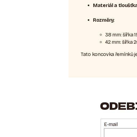
Materiál a tloušťk
Rozměry
:
38 mm: šířka 1
42 mm: šířka 2
Tato koncovka řemínků je
ODEB
E-mail