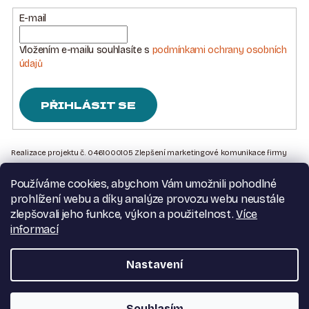
E-mail
Vložením e-mailu souhlasíte s
podmínkami ochrany osobních
údajů
PŘIHLÁSIT SE
Z
Á
Realizace projektu č. 0461000105 Zlepšení marketingové komunikace firmy
Sedlářstí Spurný s.r.o., je financována Evropskou unií – Next Generation EU
P
Používáme cookies, abychom Vám umožnili pohodlné
A
Kontakt na nás
prohlížení webu a díky analýze provozu webu neustále
T
Obchodní podmínky
zlepšovali jeho funkce, výkon a použitelnost.
Více
Podmínky ochrany osobních údajů
informací
Í
Moje objednávka
Nastavení
Copyright 2026
Dva pásovci
. Všechna práva vyhrazena.
Souhlasím