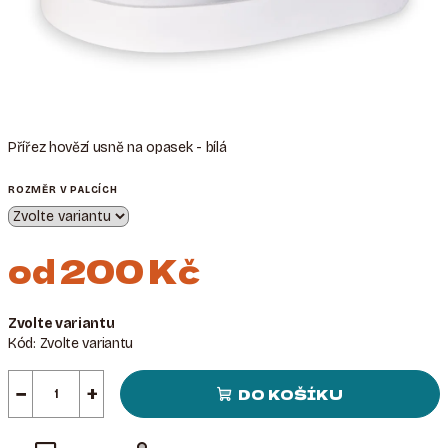
Přířez hovězí usně na opasek - bílá
ROZMĚR V PALCÍCH
od
200 Kč
Měrná
Zvolte variantu
cena:
Kód:
Zvolte variantu
−
+
DO KOŠÍKU