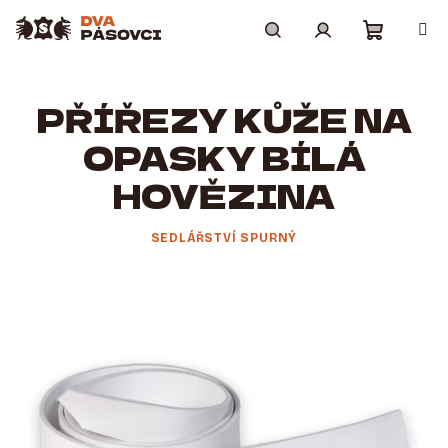
Přejít
na
obsah
Nákupní
Hledat
Přihlášení
PŘÍŘEZY KŮŽE NA
košík
OPASKY BÍLÁ
HOVĚZINA
SEDLÁŘSTVÍ SPURNÝ