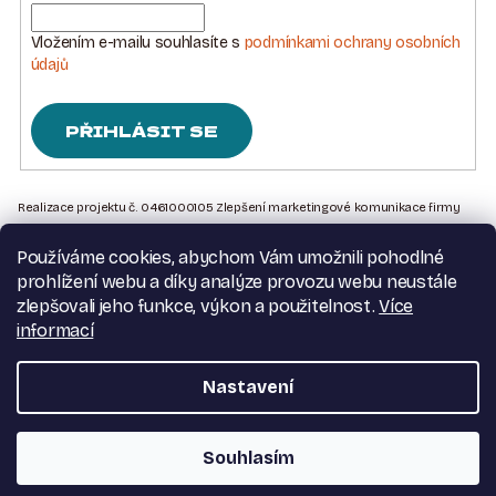
Vložením e-mailu souhlasíte s
podmínkami ochrany osobních
údajů
PŘIHLÁSIT SE
Z
Á
Realizace projektu č. 0461000105 Zlepšení marketingové komunikace firmy
Sedlářstí Spurný s.r.o., je financována Evropskou unií – Next Generation EU
P
Používáme cookies, abychom Vám umožnili pohodlné
A
Kontakt na nás
prohlížení webu a díky analýze provozu webu neustále
T
Obchodní podmínky
zlepšovali jeho funkce, výkon a použitelnost.
Více
Podmínky ochrany osobních údajů
informací
Í
Moje objednávka
Nastavení
Copyright 2026
Dva pásovci
. Všechna práva vyhrazena.
Souhlasím
Vytvořil Shoptet