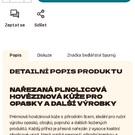
Zeptat se
Sdílet
Popis
Diskuze
Značka
Sedlářství Spurný
DETAILNÍ POPIS PRODUKTU
NAŘEZANÁ PLNOLICOVÁ
HOVĚZINOVÁ KŮŽE PRO
OPASKY A DALŠÍ VÝROBKY
Prémiová hovězinová kůže s přírodním lícem, ideální pro ruční
výrobu opasků, obojků, popruhů a dalších kožených
produktů. Každý přířez je přesně nařezán z vysoce kvalitní
plnolicové usně, která vyniká pevností, přírodní kresbou a