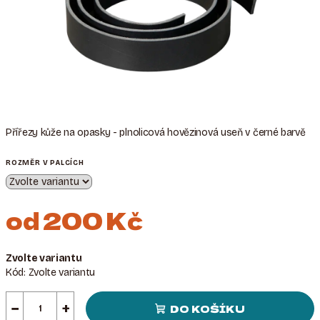
Přířezy kůže na opasky - plnolicová hovězinová useň v černé barvě
ROZMĚR V PALCÍCH
od
200 Kč
Měrná
Zvolte variantu
cena:
Kód:
Zvolte variantu
−
+
DO KOŠÍKU