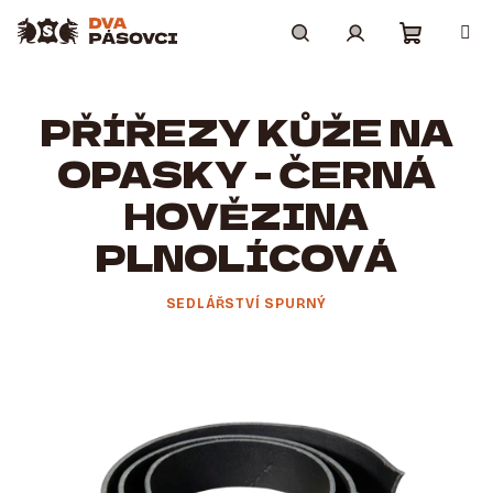
Přejít
na
obsah
Nákupní
Hledat
Přihlášení
PŘÍŘEZY KŮŽE NA
košík
OPASKY - ČERNÁ
HOVĚZINA
PLNOLÍCOVÁ
SEDLÁŘSTVÍ SPURNÝ