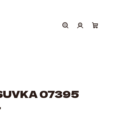
Hledat
Přihlášení
Nákupní
košík
SUVKA 07395
L