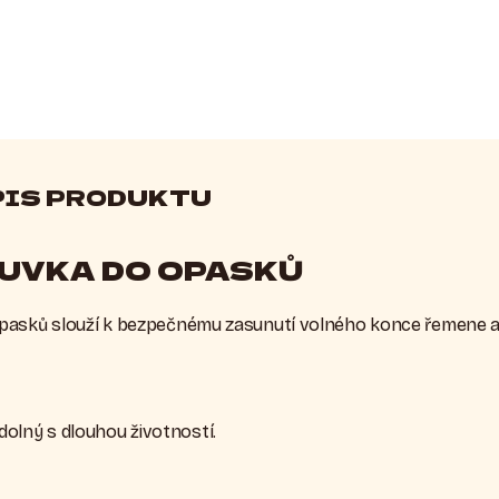
PIS PRODUKTU
UVKA DO OPASKŮ
asků slouží k bezpečnému zasunutí volného konce řemene a je
dolný s dlouhou životností.
: