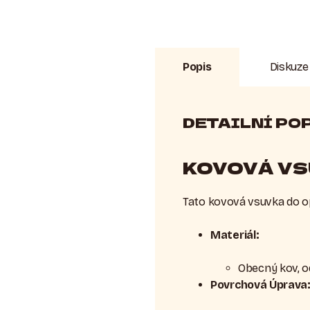
Popis
Diskuze
DETAILNÍ PO
KOVOVÁ VS
Tato kovová vsuvka do op
Materiál:
Obecný kov, o
Povrchová Úprava