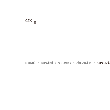
Přejít
na
obsah
CZK
DOMŮ
/
KOVÁNÍ
/
VSUVKY K PŘEZKÁM
/
KOVOVÁ