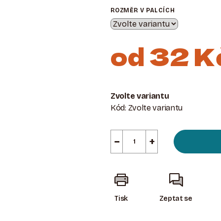
ROZMĚR V PALCÍCH
od
32 K
Měrná
cena:
Zvolte variantu
Kód:
Zvolte variantu
−
+
Tisk
Zeptat se