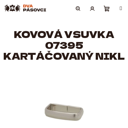
Přejít
na
obsah
Nákupní
Hledat
Přihlášení
KOVOVÁ VSUVKA
košík
07395
KARTÁČOVANÝ NIKL