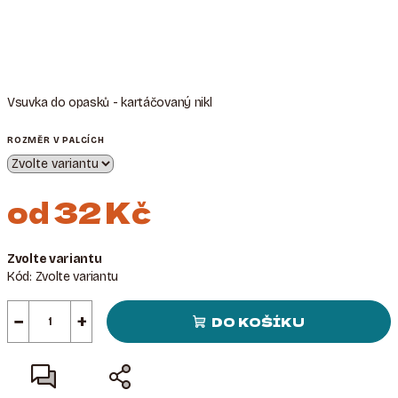
Vsuvka do opasků - kartáčovaný nikl
ROZMĚR V PALCÍCH
od
32 Kč
Měrná
Zvolte variantu
cena:
Kód:
Zvolte variantu
−
+
DO KOŠÍKU