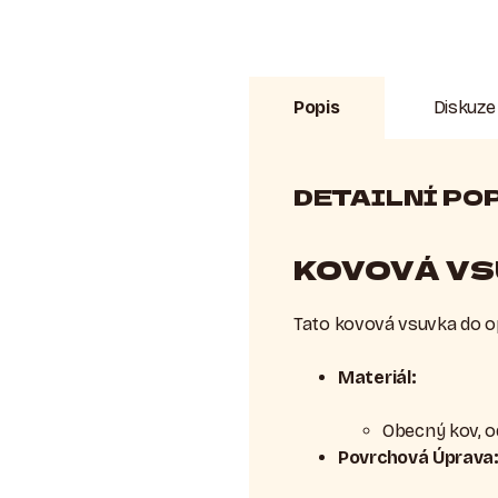
Popis
Diskuze
DETAILNÍ PO
KOVOVÁ VS
Tato kovová vsuvka do op
Materiál:
Obecný kov, o
Povrchová Úprava