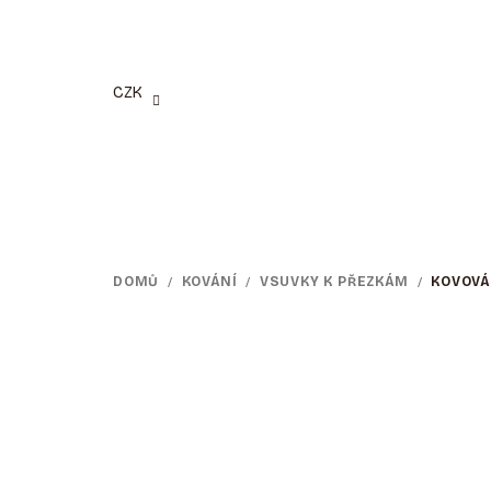
Přejít
na
obsah
CZK
DOMŮ
/
KOVÁNÍ
/
VSUVKY K PŘEZKÁM
/
KOVOVÁ