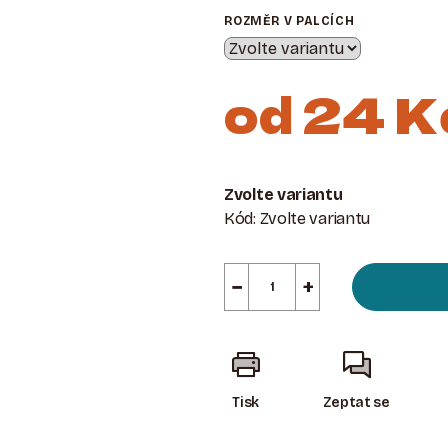
ROZMĚR V PALCÍCH
od
24 K
Měrná
cena:
Zvolte variantu
Kód:
Zvolte variantu
−
+
Tisk
Zeptat se