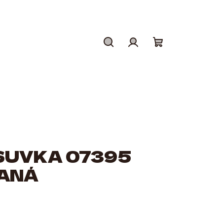
Hledat
Přihlášení
Nákupní
košík
SUVKA 07395
ANÁ