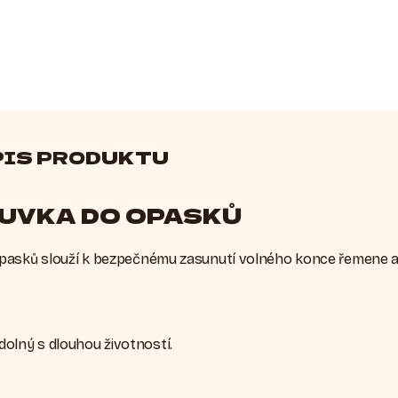
PIS PRODUKTU
UVKA DO OPASKŮ
asků slouží k bezpečnému zasunutí volného konce řemene a je
dolný s dlouhou životností.
: