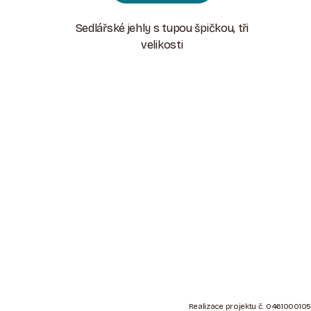
Sedlářské jehly s tupou špičkou, tři
velikosti
Z
Á
Realizace projektu č. 0461000105