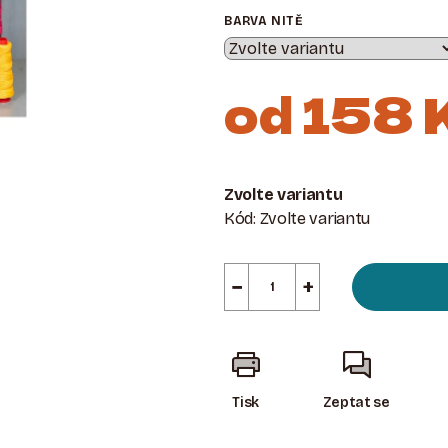
BARVA NITĚ
od
158 
Měrná
cena:
Zvolte variantu
Kód:
Zvolte variantu
−
+
Tisk
Zeptat se