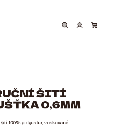
Hledat
Přihlášení
Nákupní
košík
RUČNÍ ŠITÍ
UŠŤKA 0,6MM
 šití. 100% polyester, voskované