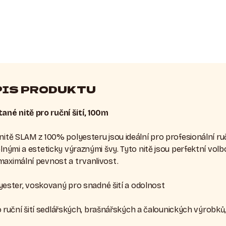
PIS PRODUKTU
né nitě pro ruční šití, 100m
nitě SLAM z 100% polyesteru jsou ideální pro profesionální ruč
olnými a esteticky výraznými švy. Tyto nitě jsou perfektní vol
maximální pevnost a trvanlivost.
ester, voskovaný pro snadné šití a odolnost
ruční šití sedlářských, brašnářských a čalounických výrobků, 