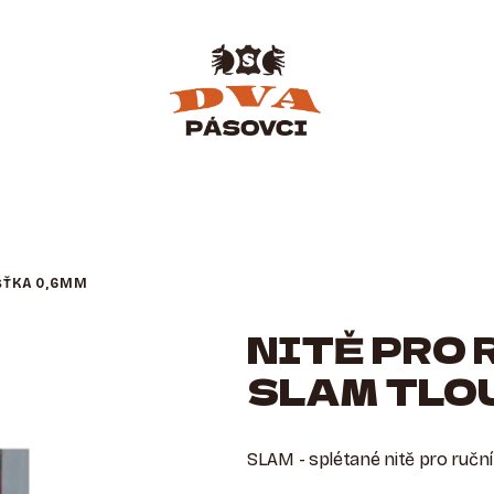
UŠŤKA 0,6MM
NITĚ PRO 
SLAM TLO
SLAM - splétané nitě pro ruční