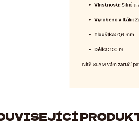
Vlastnosti:
Silné a 
Vyrobeno v Itálii:
Zá
Tloušťka:
0,6 mm
Délka:
100 m
Nitě SLAM vám zaručí pev
OUVISEJÍCÍ PRODUK