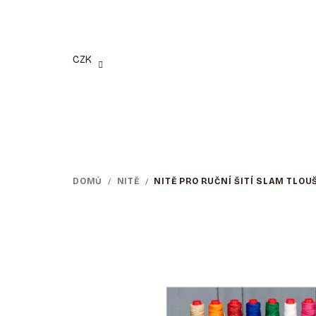
Přejít
na
obsah
CZK
DOMŮ
/
NITĚ
/
NITĚ PRO RUČNÍ ŠITÍ SLAM TLO