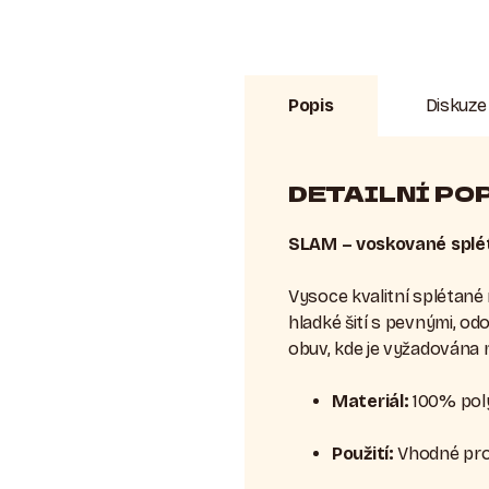
Popis
Diskuze
DETAILNÍ PO
SLAM – voskované spléta
Vysoce kvalitní splétané 
hladké šití s pevnými, od
obuv, kde je vyžadována 
Materiál:
100% poly
Použití:
Vhodné pro 