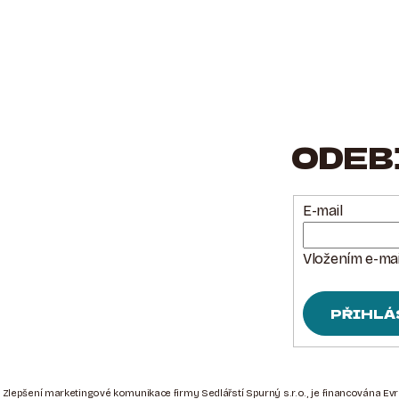
ODEB
E-mail
Vložením e-mai
PŘIHLÁ
 Zlepšení marketingové komunikace firmy Sedlářstí Spurný s.r.o., je financována Ev