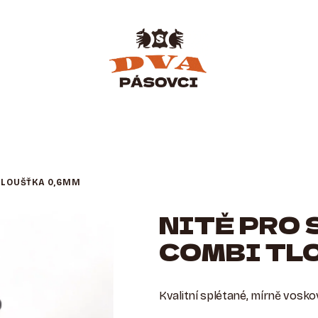
 TLOUŠŤKA 0,6MM
NITĚ PRO 
COMBI TL
Kvalitní splétané, mírně voskov