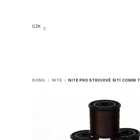
Přejít
na
obsah
CZK
DOMŮ
/
NITĚ
/
NITĚ PRO STROJOVÉ ŠITÍ COMBI