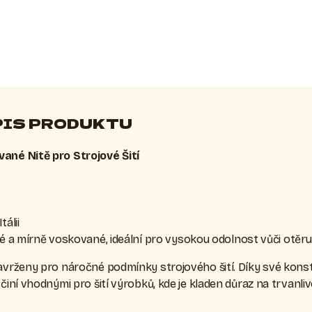
PIS PRODUKTU
vané Nitě pro Strojové Šití
tálii
né a mírně voskované, ideální pro vysokou odolnost vůči otěru
navrženy pro náročné podmínky strojového šití. Díky své kons
 činí vhodnými pro šití výrobků, kde je kladen důraz na trvanli