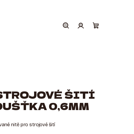
Hledat
Přihlášení
Nákupní
košík
STROJOVÉ ŠITÍ
OUŠŤKA 0,6MM
ané nitě pro strojové šití