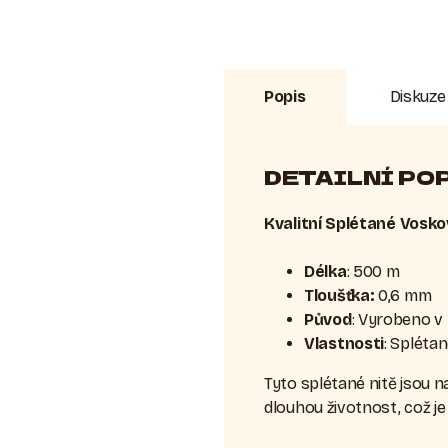
Popis
Diskuze
DETAILNÍ PO
Kvalitní Splétané Vosko
Délka
: 500 m
Tloušťka:
0,6 mm
Původ
: Vyrobeno v I
Vlastnosti
: Spléta
Tyto splétané nitě jsou 
dlouhou životnost, což je