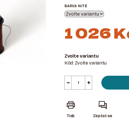
BARVA NITĚ
1 026 K
Měrná
cena:
Zvolte variantu
Kód:
Zvolte variantu
−
+
Tisk
Zeptat se