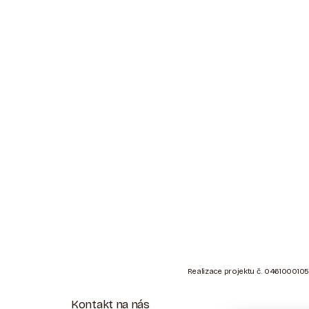
Z
Á
Realizace projektu č. 0461000105
P
Kontakt na nás