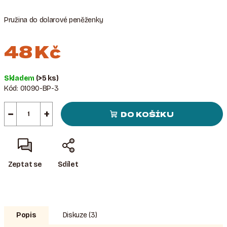
Pružina do dolarové peněženky
48 Kč
Měrná
Skladem
(>5 ks)
cena:
Kód:
01090-BP-3
−
+
DO KOŠÍKU
Zeptat se
Sdílet
Popis
Diskuze (3)