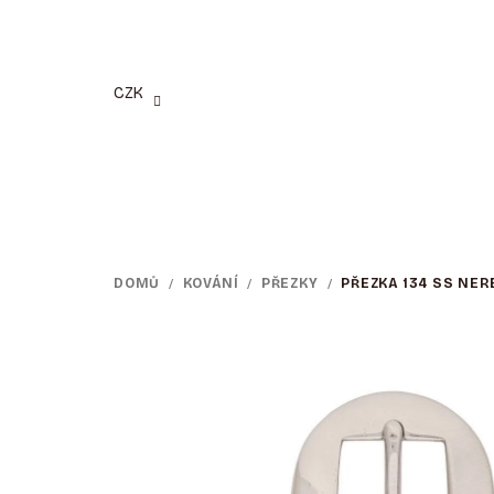
Přejít
na
obsah
CZK
DOMŮ
/
KOVÁNÍ
/
PŘEZKY
/
PŘEZKA 134 SS NER