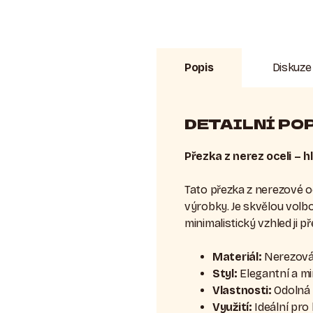
Popis
Diskuze
DETAILNÍ PO
Přezka z nerez oceli – h
Tato přezka z nerezové oc
výrobky. Je skvělou volbo
minimalistický vzhled ji p
Materiál:
Nerezová 
Styl:
Elegantní a mi
Vlastnosti:
Odolná 
Využití:
Ideální pro