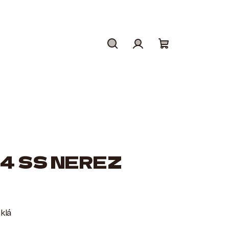
Hledat
Přihlášení
Nákupní
košík
4 SS NEREZ
sklá