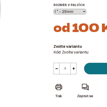
ROZMĚR V PALCÍCH
od
100 
Měrná
cena:
Zvolte variantu
Kód:
Zvolte variantu
−
+
Tisk
Zeptat se