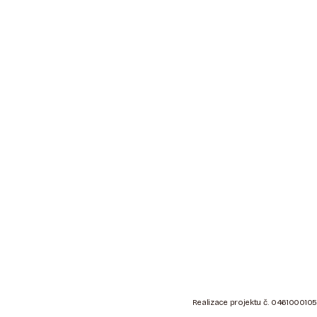
Z
Á
Realizace projektu č. 0461000105