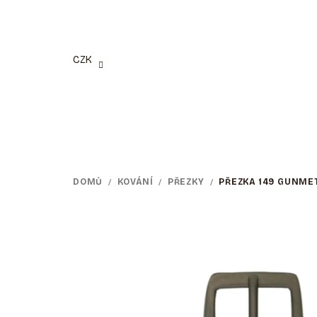
Přejít
na
obsah
CZK
DOMŮ
/
KOVÁNÍ
/
PŘEZKY
/
PŘEZKA 149 GUNME