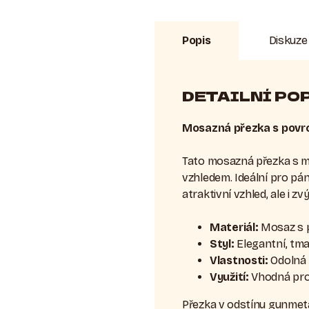
Popis
Diskuze
DETAILNÍ PO
Mosazná přezka s povr
Tato mosazná přezka s m
vzhledem. Ideální pro pán
atraktivní vzhled, ale i z
Materiál:
Mosaz s 
Styl:
Elegantní, tma
Vlastnosti:
Odolná 
Využití:
Vhodná pro
Přezka v odstínu gunmeta