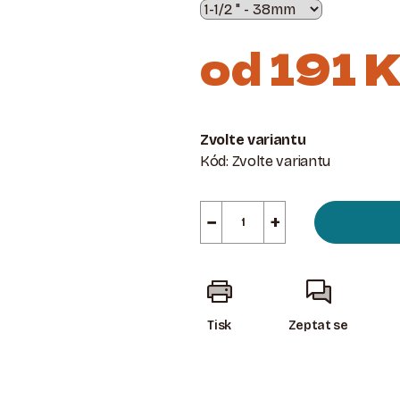
od
191 
Měrná
cena:
Zvolte variantu
Kód:
Zvolte variantu
−
+
Tisk
Zeptat se