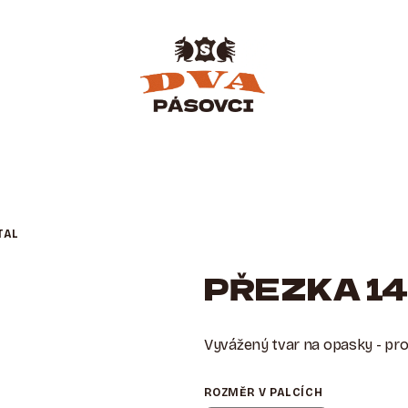
TAL
PŘEZKA 1
Vyvážený tvar na opasky - pr
ROZMĚR V PALCÍCH