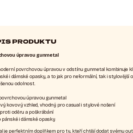
PIS PRODUKTU
chovou úpravou gunmetal
oderní povrchovou úpravou v odstínu gunmetal kombinuje kl
ské i dámské opasky, a to jak pro neformální, tak i stylovější 
výšenou odolnost.
povrchovou úpravou gunmetal
vý kovový vzhled, vhodný pro casual i stylové nošení
proti oděru a poškrábání
 pánské i dámské opasky
l je perfektním doplňkem pro ty, kteří chtějí dodat svému ou