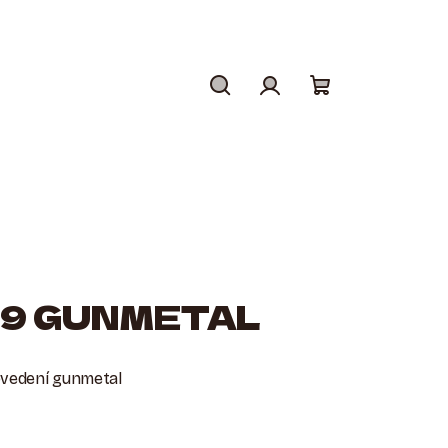
Hledat
Přihlášení
Nákupní
košík
49 GUNMETAL
ovedení gunmetal