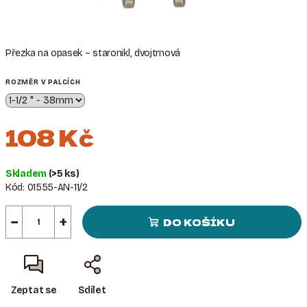
Přezka na opasek – staronikl, dvojtrnová
ROZMĚR V PALCÍCH
108 Kč
Měrná
Skladem
(>5 ks)
cena:
Kód:
01555-AN-11/2
−
+
DO KOŠÍKU
Zeptat se
Sdílet