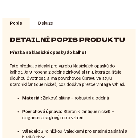
Popis
Diskuze
DETAILNÍ POPIS PRODUKTU
Přezka na klasické opasky do kalhot
Tato přezka je ideální pro výrobu klasických opasků do
kalhot. Je vyrobena z odolné zinkové slitiny, která zajišťuje
dlouhou životnost, a má povrchovou úpravu ve stylu
staronikl (antique nickel), což dodává přezce vintage vzhled.
Materiál:
Zinková slitina – robustní a odolná
Povrchová úprava:
Staronikl (antique nickel) –
elegantní a stylový retro vzhled
Váleček:
S rolničkou (válečkem) pro snadné zapínání a
hladký chod