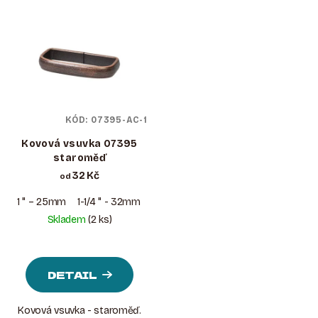
KÓD:
07395-AC-1
Kovová vsuvka 07395
staroměď
32 Kč
od
1 " – 25mm
1-1/4 " - 32mm
1-1/2 " - 38mm
Skladem
(2 ks)
DETAIL
Kovová vsuvka - staroměď.