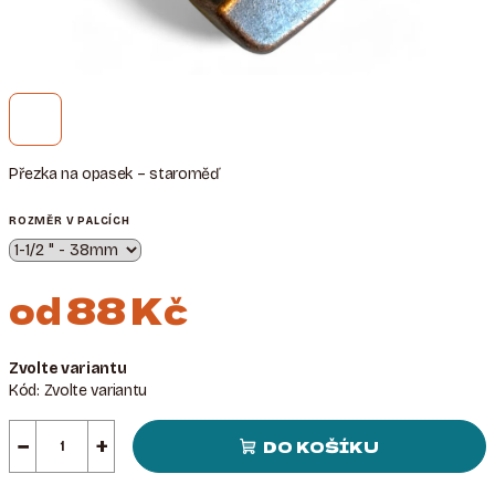
Přezka na opasek – staroměď
ROZMĚR V PALCÍCH
od
88 Kč
Měrná
Zvolte variantu
cena:
Kód:
Zvolte variantu
−
+
DO KOŠÍKU