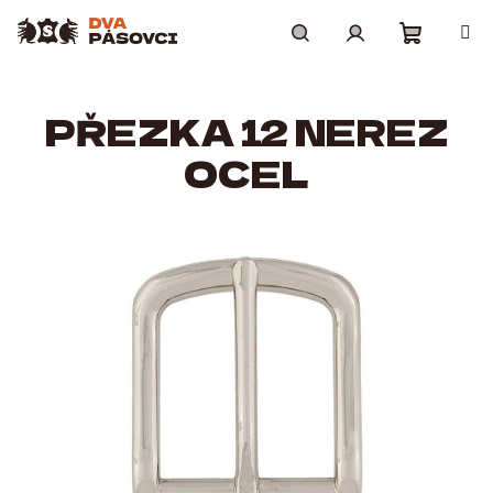
Přejít
na
obsah
Nákupní
Hledat
Přihlášení
PŘEZKA 12 NEREZ
košík
OCEL