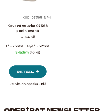
KÓD:
07395-NP-1
Kovová vsuvka 07395
poniklovaná
24 Kč
od
1 " – 25mm
1-1/4 " - 32mm
1-1/2 " - 38mm
Skladem
(>5 ks)
DETAIL
Vsuvka do opasků - nikl
ODEBÍRAT NEWSLETTER