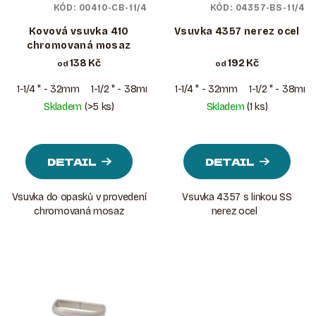
KÓD:
00410-CB-11/4
KÓD:
04357-BS-11/4
Kovová vsuvka 410
Vsuvka 4357 nerez ocel
chromovaná mosaz
138 Kč
192 Kč
od
od
1-1/4 " - 32mm
1-1/2 " - 38mm
1-1/4 " - 32mm
1-1/2 " - 38mm
Skladem
(>5 ks)
Skladem
(1 ks)
DETAIL
DETAIL
Vsuvka do opasků v provedení
Vsuvka 4357 s linkou SS
chromovaná mosaz
nerez ocel