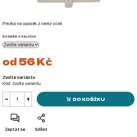
Přezka na opasek z nerez oceli
ROZMĚR V PALCÍCH
od
56 Kč
Měrná
Zvolte variantu
cena:
Kód:
Zvolte variantu
−
+
DO KOŠÍKU
Zeptat se
Sdílet