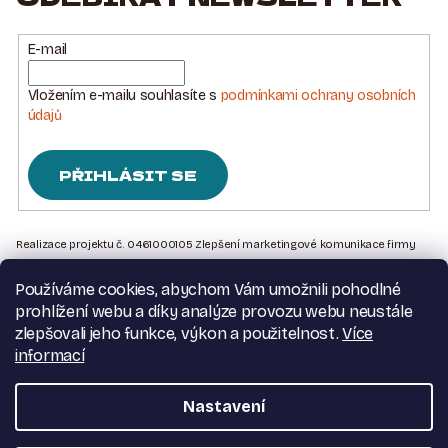
E-mail
Vložením e-mailu souhlasíte s
podmínkami ochrany osobních
údajů
PŘIHLÁSIT SE
Z
Á
Realizace projektu č. 0461000105 Zlepšení marketingové komunikace firmy
Sedlářstí Spurný s.r.o., je financována Evropskou unií – Next Generation EU
P
Používáme cookies, abychom Vám umožnili pohodlné
A
Kontakt na nás
prohlížení webu a díky analýze provozu webu neustále
T
Obchodní podmínky
zlepšovali jeho funkce, výkon a použitelnost.
Více
Podmínky ochrany osobních údajů
informací
Í
Moje objednávka
Nastavení