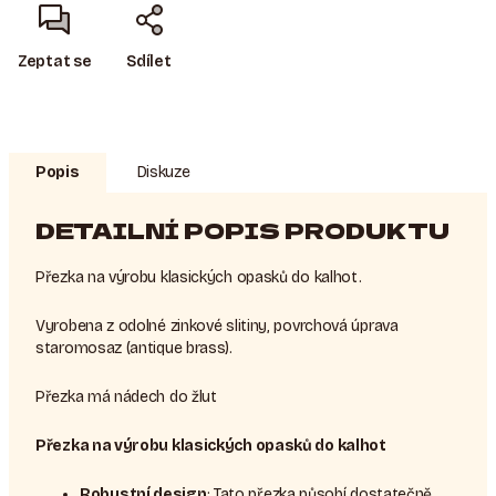
Zeptat se
Sdílet
Popis
Diskuze
DETAILNÍ POPIS PRODUKTU
Přezka na výrobu klasických opasků do kalhot.
Vyrobena z odolné zinkové slitiny, povrchová úprava
staromosaz (antique brass).
Přezka má nádech do žlut
Přezka na výrobu klasických opasků do kalhot
Robustní design
: Tato přezka působí dostatečně