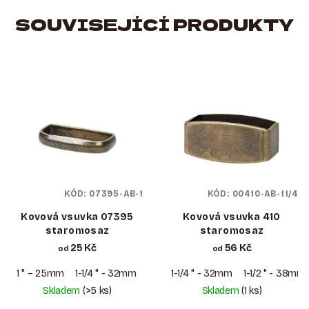
SOUVISEJÍCÍ PRODUKTY
KÓD:
07395-AB-1
KÓD:
00410-AB-11/4
Kovová vsuvka 07395
Kovová vsuvka 410
staromosaz
staromosaz
25 Kč
56 Kč
od
od
1 " – 25mm
1-1/4 " - 32mm
1-1/2 " - 38mm
1-1/4 " - 32mm
1-1/2 " - 38mm
Skladem
(>5 ks)
Skladem
(1 ks)