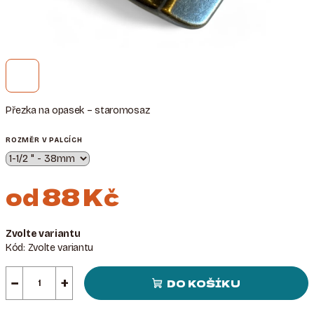
Přezka na opasek – staromosaz
ROZMĚR V PALCÍCH
od
88 Kč
Měrná
Zvolte variantu
cena:
Kód:
Zvolte variantu
−
+
DO KOŠÍKU