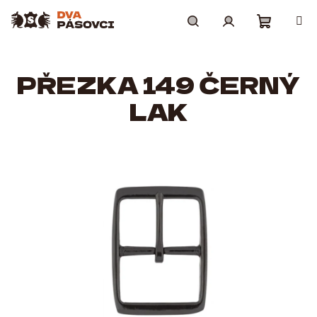
Přejít
na
obsah
Nákupní
Hledat
Přihlášení
PŘEZKA 149 ČERNÝ
košík
LAK