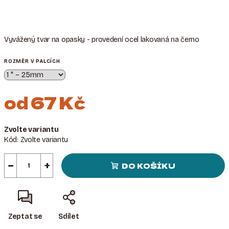
Vyvážený tvar na opasky - provedení ocel lakovaná na černo
ROZMĚR V PALCÍCH
od
67 Kč
Měrná
Zvolte variantu
cena:
Kód:
Zvolte variantu
−
+
DO KOŠÍKU
Zeptat se
Sdílet