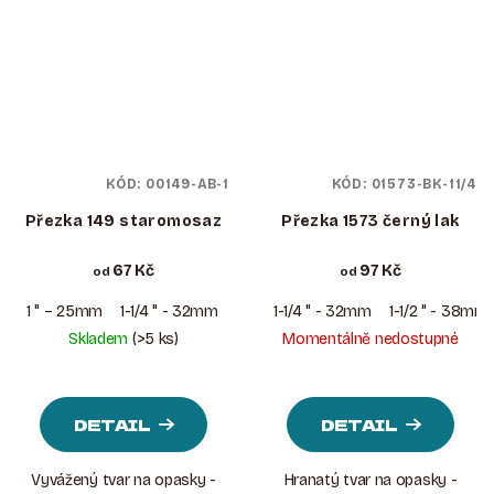
KÓD:
00149-AB-1
KÓD:
01573-BK-11/4
Přezka 149 staromosaz
Přezka 1573 černý lak
67 Kč
97 Kč
od
od
1 " – 25mm
1-1/4 " - 32mm
1-1/2 " - 38mm
1-1/4 " - 32mm
1-1/2 " - 38mm
Skladem
(>5 ks)
Momentálně nedostupné
DETAIL
DETAIL
Vyvážený tvar na opasky -
Hranatý tvar na opasky -