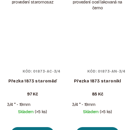
provedení staromosaz
provedení ocel lakovaná na
černo
KÓD:
01873-AC-3/4
KÓD:
01873-AN-3/4
Přezka 1873 staroměď
Přezka 1873 staronikl
97 Kč
85 Kč
3/4 " - 19mm
3/4 " - 19mm
Skladem
(>5 ks)
Skladem
(>5 ks)