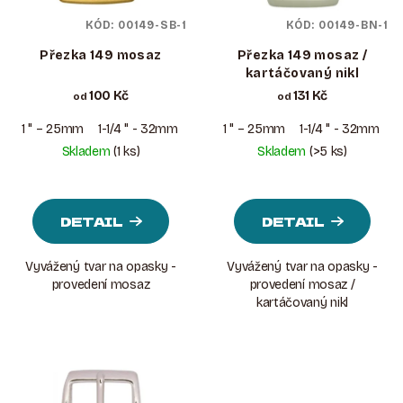
P
Ů
KÓD:
00149-SB-1
KÓD:
00149-BN-1
R
O
Přezka 149 mosaz
Přezka 149 mosaz /
kartáčovaný nikl
D
100 Kč
131 Kč
od
od
U
K
1 " – 25mm
1-1/4 " - 32mm
1-1/2 " - 38mm
1 " – 25mm
1-1/4 " - 32mm
1
Skladem
(1 ks)
Skladem
(>5 ks)
T
Ů
DETAIL
DETAIL
Vyvážený tvar na opasky -
Vyvážený tvar na opasky -
provedení mosaz
provedení mosaz /
kartáčovaný nikl