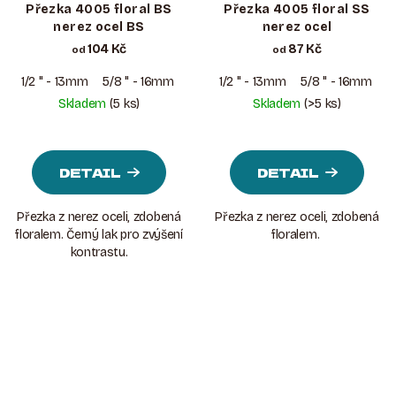
Přezka 4005 floral BS
Přezka 4005 floral SS
nerez ocel BS
nerez ocel
104 Kč
87 Kč
od
od
1/2 " - 13mm
5/8 " - 16mm
3/4 " - 19mm
1/2 " - 13mm
1 " – 25mm
5/8 " - 16mm
1-1/4 " 
3
Skladem
(5 ks)
Skladem
(>5 ks)
DETAIL
DETAIL
Přezka z nerez oceli, zdobená
Přezka z nerez oceli, zdobená
floralem. Černý lak pro zvýšení
floralem.
kontrastu.