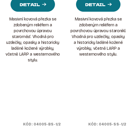
DETAIL
DETAIL
Masivní kovová přezka se
Masivní kovová přezka se
zdobeným reliéfem a
zdobeným reliéfem a
povrchovou úpravou
povrchovou úpravou staronikl.
staroměď. Vhodná pro
Vhodná pro uzdečky, opasky
uzdečky, opasky a historicky
a historicky laděné kožené
laděné kožené výrobky,
výrobky, včetně LARP a
včetně LARP a westernového
westernového stylu.
stylu.
KÓD:
04005-BS-1/2
KÓD:
04005-SS-1/2