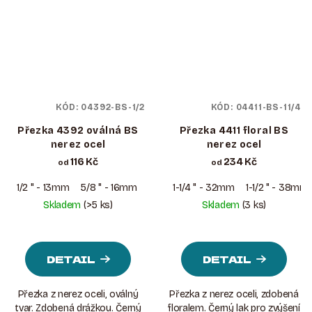
KÓD:
04392-BS-1/2
KÓD:
04411-BS-11/4
Přezka 4392 oválná BS
Přezka 4411 floral BS
nerez ocel
nerez ocel
116 Kč
234 Kč
od
od
1/2 " - 13mm
5/8 " - 16mm
3/4 " - 19mm
1-1/4 " - 32mm
1 " – 25mm
1-1/2 " - 38mm
Skladem
(>5 ks)
Skladem
(3 ks)
DETAIL
DETAIL
Přezka z nerez oceli, oválný
Přezka z nerez oceli, zdobená
tvar. Zdobená drážkou. Černý
floralem. Černý lak pro zvýšení