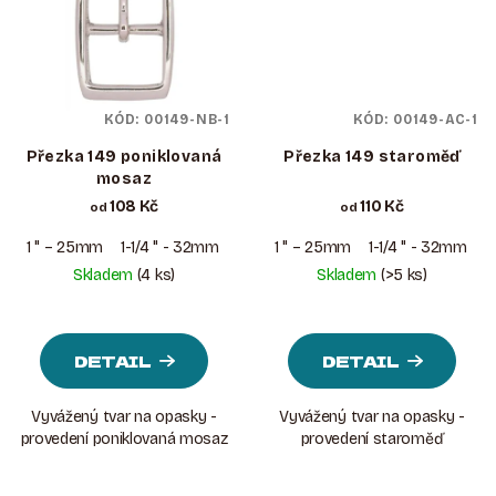
KÓD:
00149-NB-1
KÓD:
00149-AC-1
Přezka 149 poniklovaná
Přezka 149 staroměď
mosaz
108 Kč
110 Kč
od
od
1 " – 25mm
1-1/4 " - 32mm
1-1/2 " - 38mm
1 " – 25mm
1-1/4 " - 32mm
1
Skladem
(4 ks)
Skladem
(>5 ks)
DETAIL
DETAIL
Vyvážený tvar na opasky -
Vyvážený tvar na opasky -
provedení poniklovaná mosaz
provedení staroměď