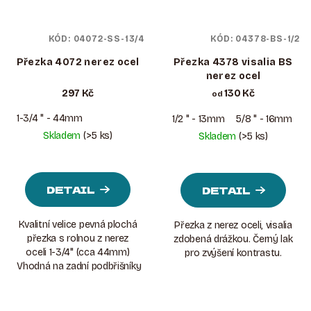
KÓD:
04072-SS-13/4
KÓD:
04378-BS-1/2
Přezka 4072 nerez ocel
Přezka 4378 visalia BS
nerez ocel
297 Kč
130 Kč
od
1-3/4 " - 44mm
1/2 " - 13mm
5/8 " - 16mm
3
Skladem
(>5 ks)
Skladem
(>5 ks)
DETAIL
DETAIL
Kvalitní velice pevná plochá
Přezka z nerez oceli, visalia
přezka s rolnou z nerez
zdobená drážkou. Černý lak
oceli 1-3/4" (cca 44mm)
pro zvýšení kontrastu.
Vhodná na zadní podbřišníky