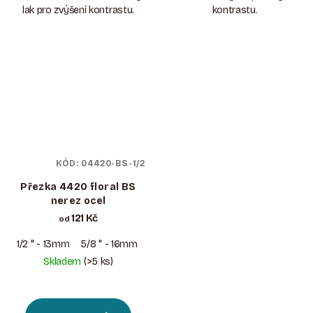
lak pro zvýšení kontrastu.
kontrastu.
KÓD:
04420-BS-1/2
Přezka 4420 floral BS
nerez ocel
121 Kč
od
1/2 " - 13mm
5/8 " - 16mm
3/4 " - 19mm
1 " – 25mm
Skladem
(>5 ks)