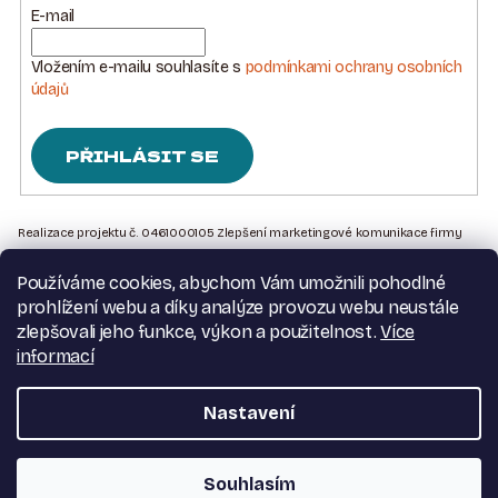
R
E-mail
V
K
Vložením e-mailu souhlasíte s
podmínkami ochrany osobních
Y
údajů
V
Ý
PŘIHLÁSIT SE
P
I
Z
S
Á
Realizace projektu č. 0461000105 Zlepšení marketingové komunikace firmy
U
Sedlářstí Spurný s.r.o., je financována Evropskou unií – Next Generation EU
P
Používáme cookies, abychom Vám umožnili pohodlné
A
Kontakt na nás
prohlížení webu a díky analýze provozu webu neustále
T
Obchodní podmínky
zlepšovali jeho funkce, výkon a použitelnost.
Více
Podmínky ochrany osobních údajů
Í
informací
Moje objednávka
Nastavení
Copyright 2026
Dva pásovci
. Všechna práva vyhrazena.
Souhlasím