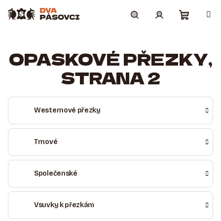
Přejít
na
obsah
Nákupní
Hledat
Přihlášení
OPASKOVÉ PŘEZKY
,
košík
STRANA 2
Westernové přezky
Trnové
Společenské
Vsuvky k přezkám