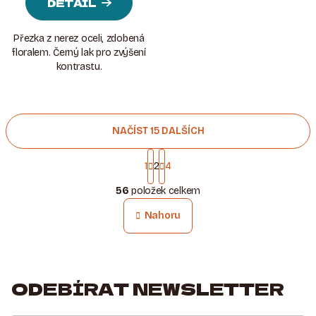
DETAIL
Přezka z nerez oceli, zdobená
floralem. Černý lak pro zvýšení
kontrastu.
NAČÍST 15 DALŠÍCH
S
T
1
2
4
O
R
56
položek celkem
Á
V
N
L
Nahoru
K
Á
O
D
V
A
Á
N
C
ODEBÍRAT NEWSLETTER
Í
Í
P