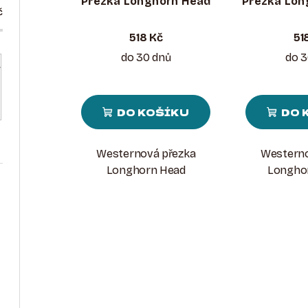
Přezka Longhorn Head
Přezka Lon
č
518 Kč
51
do 30 dnů
do 3
DO KOŠÍKU
DO 
Westernová přezka
Westerno
Longhorn Head
Longho