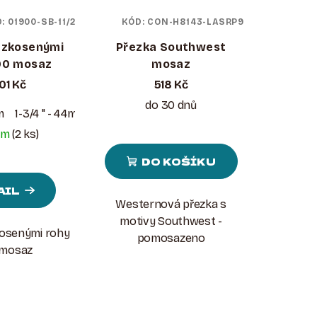
D:
01900-SB-11/2
KÓD:
CON-H8143-LASRP9
 zkosenými
Přezka Southwest
00 mosaz
mosaz
01 Kč
518 Kč
do 30 dnů
m
1-3/4 " - 44mm
em
(2 ks)
DO KOŠÍKU
AIL
Westernová přezka s
motivy Southwest -
kosenými rohy
pomosazeno
 mosaz