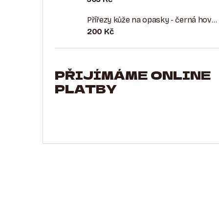
Přířezy kůže na opasky - černá hovězina plnolícová
200 Kč
PŘIJÍMÁME ONLINE
PLATBY