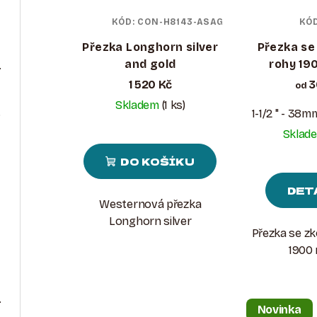
KÓD:
CON-H8143-ASAG
KÓ
Přezka Longhorn silver
Přezka se
and gold
rohy 19
a renovaci usně
1 520 Kč
3
od
Skladem
(1 ks)
. 10
1-1/2 " - 38m
Sklad
DO KOŠÍKU
DET
Westernová přezka
Longhorn silver
Přezka se z
1900
ue Finish
Novinka