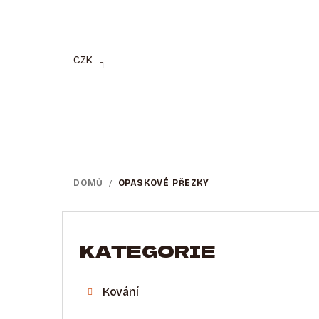
Přejít
na
obsah
CZK
DOMŮ
/
OPASKOVÉ PŘEZKY
P
O
KATEGORIE
Přeskočit
kategorie
S
Kování
T