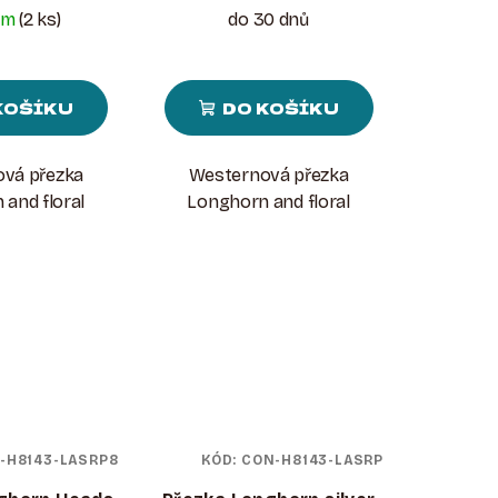
em
(2 ks)
do 30 dnů
KOŠÍKU
DO KOŠÍKU
vá přezka
Westernová přezka
and floral
Longhorn and floral
-H8143-LASRP8
KÓD:
CON-H8143-LASRP