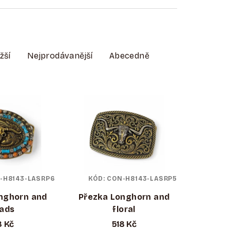
žší
Nejprodávanější
Abecedně
-H8143-LASRP6
KÓD:
CON-H8143-LASRP5
nghorn and
Přezka Longhorn and
ads
floral
8 Kč
518 Kč