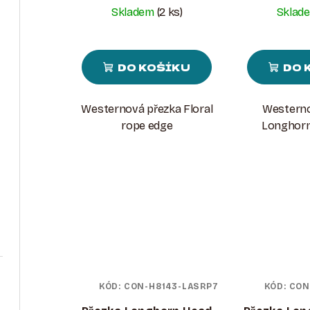
O
U
Skladem
(2 ks)
Sklad
D
K
U
T
DO KOŠÍKU
DO 
K
Ů
T
Westernová přezka Floral
Westerno
Ů
rope edge
Longhorn 
KÓD:
CON-H8143-LASRP7
KÓD:
CON