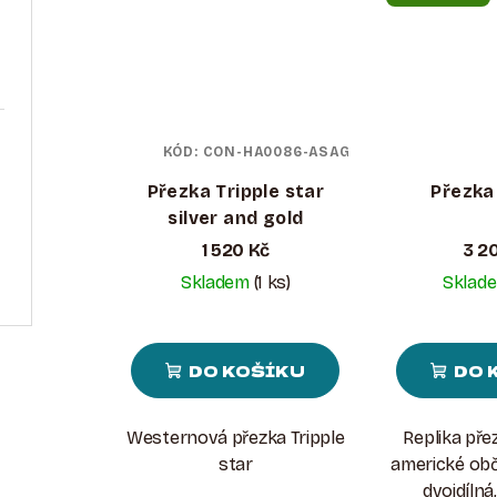
KÓD:
CON-HA0086-ASAG
Přezka Tripple star
Přezka
silver and gold
1 520 Kč
3 2
Skladem
(1 ks)
Sklad
DO KOŠÍKU
DO 
Westernová přezka Tripple
Replika pře
star
americké obč
dvojdílná