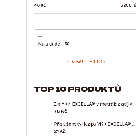
40
Kč
3208
K
Na skladě
50
ROZBALIT FILTR
TOP 10 PRODUKTŮ
Zip YKK EXCELLA® v metráži zlatý vel. 5
76 Kč
Příslušenství k zipu YKK EXCELLA® vel. 5 zlatá
21 Kč