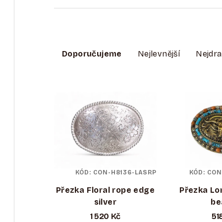
Ř
A
Doporučujeme
Nejlevnější
Nejdra
Z
V
E
Ý
N
P
Í
I
P
S
R
KÓD:
CON-H8136-LASRP
KÓD:
CON
P
O
Přezka Floral rope edge
Přezka Lo
R
silver
be
D
1 520 Kč
51