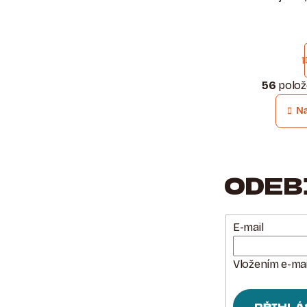
1
56
polož
N
ODEB
E-mail
Vložením e-mai
PŘIHLÁ