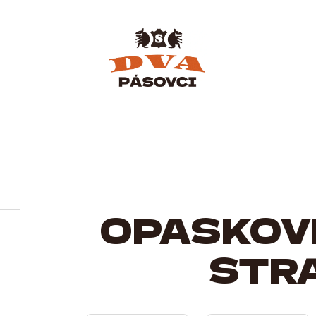
OPASKOV
STR