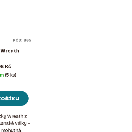
KÓD:
865
 Wreath
08 Kč
em
(5 ks)
KOŠÍKU
zky Wreath z
anské války –
, mohutná.