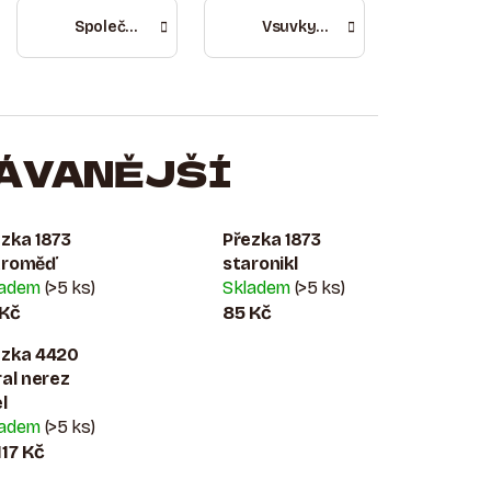
Společenské
Vsuvky k přezkám
ÁVANĚJŠÍ
zka 1873
Přezka 1873
aroměď
staronikl
ladem
(>5 ks)
Skladem
(>5 ks)
 Kč
85 Kč
ezka 4420
ral nerez
l
ladem
(>5 ks)
117 Kč