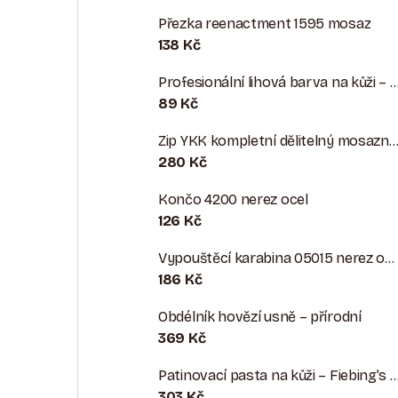
Přezka reenactment 1595 mosaz
138 Kč
Profesionální lihová barva na kůži – syté pigmenty pro opravy, barvení 
89 Kč
Zip YKK kompletní dělitelný mosazný vel
280 Kč
Končo 4200 nerez ocel
126 Kč
Vypouštěcí karabina 05015 nerez ocel
186 Kč
Obdélník hovězí usně – přírodní
369 Kč
Patinovací pasta na kůži – Fiebing’s Antiq
303 Kč