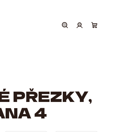
Hledat
Přihlášení
Nákupní
košík
É PŘEZKY
,
ANA 4