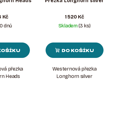
ghorn Heads
Přezka Longhorn silver
8 Kč
1 520 Kč
0 dnů
Skladem
(3 ks)
KOŠÍKU
DO KOŠÍKU
vá přezka
Westernová přezka
rn Heads
Longhorn silver