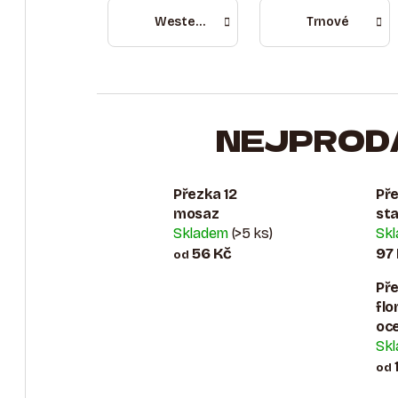
Westernové přezky
Trnové
NEJPROD
Přezka 12
Pře
mosaz
st
Skladem
(>5 ks)
Sk
56 Kč
97
od
Př
flo
oce
Sk
od