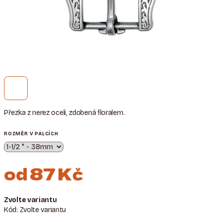
Přezka z nerez oceli, zdobená floralem.
ROZMĚR V PALCÍCH
od
87 Kč
Měrná
Zvolte variantu
cena:
Kód:
Zvolte variantu