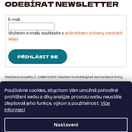
ODEBÍRAT NEWSLETTER
E-mail
Vložením e-mailu souhlasíte s
podmínkami ochrany osobních
údajů
PŘIHLÁSIT SE
Z
Á
Realizace projektu č. 0461000105 Zlepšení marketingové komunikace firmy
Sedlářstí Spurný s.r.o., je financována Evropskou unií – Next Generation EU
P
Používáme cookies, abychom Vám umožnili pohodlné
A
Kontakt na nás
prohlížení webu a díky analýze provozu webu neustále
T
Obchodní podmínky
zlepšovali jeho funkce, výkon a použitelnost.
Více
Podmínky ochrany osobních údajů
informací
Í
Moje objednávka
Nastavení