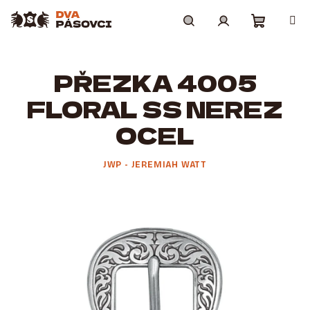
Přejít
na
obsah
Nákupní
Hledat
Přihlášení
PŘEZKA 4005
košík
FLORAL SS NEREZ
OCEL
JWP - JEREMIAH WATT