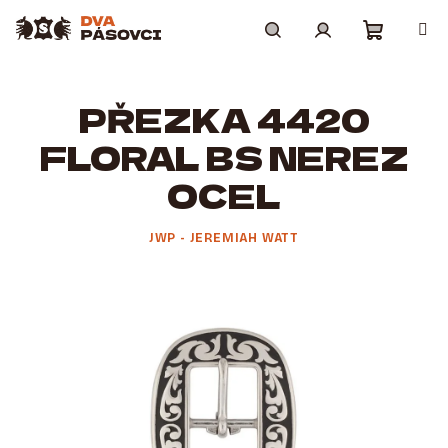
Přejít
na
obsah
Nákupní
Hledat
Přihlášení
PŘEZKA 4420
košík
FLORAL BS NEREZ
OCEL
JWP - JEREMIAH WATT