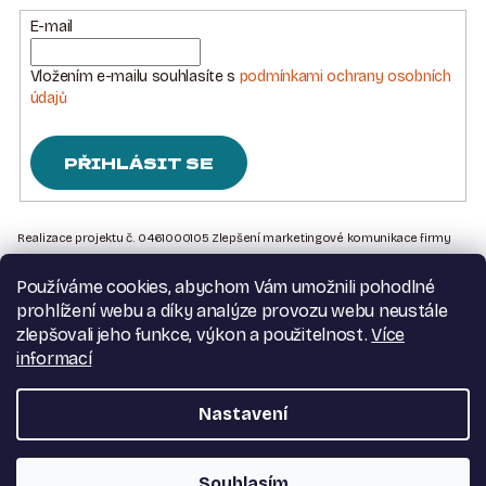
E-mail
Vložením e-mailu souhlasíte s
podmínkami ochrany osobních
údajů
PŘIHLÁSIT SE
Z
Á
Realizace projektu č. 0461000105 Zlepšení marketingové komunikace firmy
Sedlářstí Spurný s.r.o., je financována Evropskou unií – Next Generation EU
P
Používáme cookies, abychom Vám umožnili pohodlné
A
Kontakt na nás
prohlížení webu a díky analýze provozu webu neustále
T
Obchodní podmínky
zlepšovali jeho funkce, výkon a použitelnost.
Více
Podmínky ochrany osobních údajů
informací
Í
Moje objednávka
Nastavení
Copyright 2026
Dva pásovci
. Všechna práva vyhrazena.
Souhlasím