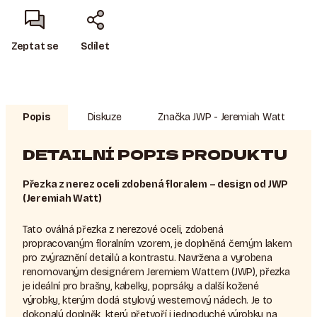
Zeptat se
Sdílet
Popis
Diskuze
Značka
JWP - Jeremiah Watt
DETAILNÍ POPIS PRODUKTU
Přezka z nerez oceli zdobená floralem – design od JWP
(Jeremiah Watt)
Tato oválná přezka z nerezové oceli, zdobená
propracovaným floralním vzorem, je doplněná černým lakem
pro zvýraznění detailů a kontrastu. Navržena a vyrobena
renomovaným designérem Jeremiem Wattem (JWP), přezka
je ideální pro brašny, kabelky, poprsáky a další kožené
výrobky, kterým dodá stylový westernový nádech. Je to
dokonalý doplněk, který přetvoří i jednoduché výrobky na