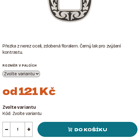
Přezka z nerez oceli, zdobená floralem.
Černý lak pro zvýšení
kontrastu.
ROZMĚR V PALCÍCH
od
121 Kč
Měrná
Zvolte variantu
cena:
Kód:
Zvolte variantu
−
+
DO KOŠÍKU