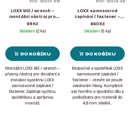
KÓD:
02235-SM
KÓD:
02236-AB
LOXX klíč / wrench –
LOXX samosvorné
montážní nástroj pro
zapínání / fastener –
samosvorné zapínání
kompletní set (do 4,8
69 Kč
460 Kč
LOXX
mm) Staromosaz
Skladem
(2 ks)
Skladem
(5 ks)
DO KOŠÍKU
DO KOŠÍKU
Montážní LOXX klíč / wrench –
Bezpečné a spolehlivé LOXX
přesný nástroj pro dotažení a
samosvorné zapínání /
instalaci systému LOXX
fastener – otevře se pouze
samosvorné zapínání /
zvednutím hlavy. Kompletní
fastener. Zajišťuje rychlou,
set horního a spodního dílu s
spolehlivou a správnou
podložkami pro materiál do
montáž.
4,8 mm. Ideální...