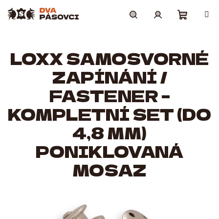
Přejít
na
obsah
Nákupní
Hledat
Přihlášení
LOXX SAMOSVORNÉ
košík
ZAPÍNÁNÍ /
FASTENER –
KOMPLETNÍ SET (DO
4,8 MM)
PONIKLOVANÁ
MOSAZ