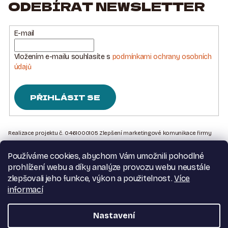
ODEBÍRAT NEWSLETTER
E-mail
Vložením e-mailu souhlasíte s
podmínkami ochrany osobních
údajů
PŘIHLÁSIT SE
Z
Á
Realizace projektu č. 0461000105 Zlepšení marketingové komunikace firmy
Sedlářstí Spurný s.r.o., je financována Evropskou unií – Next Generation EU
P
Používáme cookies, abychom Vám umožnili pohodlné
A
Kontakt na nás
prohlížení webu a díky analýze provozu webu neustále
T
Obchodní podmínky
zlepšovali jeho funkce, výkon a použitelnost.
Více
Podmínky ochrany osobních údajů
Í
informací
Moje objednávka
Nastavení