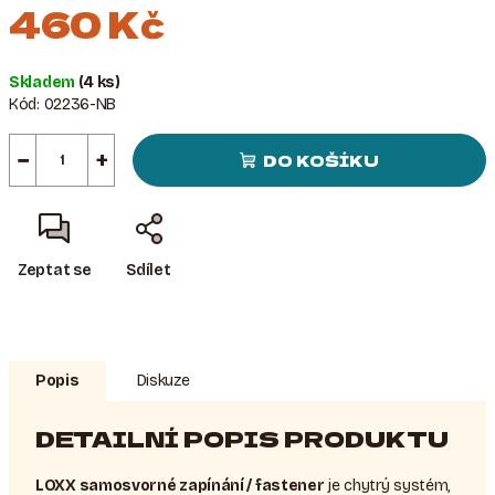
460 Kč
Měrná
Skladem
(4 ks)
cena:
Kód:
02236-NB
−
+
DO KOŠÍKU
Zeptat se
Sdílet
Popis
Diskuze
DETAILNÍ POPIS PRODUKTU
LOXX samosvorné zapínání / fastener
je chytrý systém,