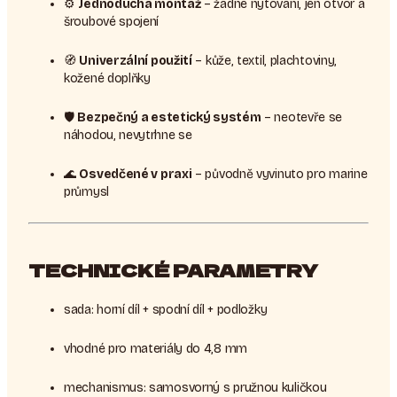
⚙️
Jednoduchá montáž
– žádné nýtování, jen otvor a
šroubové spojení
🧭
Univerzální použití
– kůže, textil, plachtoviny,
kožené doplňky
🛡️
Bezpečný a estetický systém
– neotevře se
náhodou, nevytrhne se
🌊
Osvedčené v praxi
– původně vyvinuto pro marine
průmysl
TECHNICKÉ PARAMETRY
sada: horní díl + spodní díl + podložky
vhodné pro materiály do 4,8 mm
mechanismus: samosvorný s pružnou kuličkou