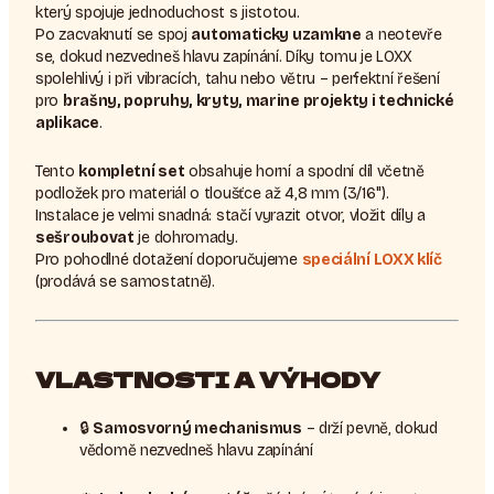
který spojuje jednoduchost s jistotou.
Po zacvaknutí se spoj
automaticky uzamkne
a neotevře
se, dokud nezvedneš hlavu zapínání. Díky tomu je LOXX
spolehlivý i při vibracích, tahu nebo větru – perfektní řešení
pro
brašny, popruhy, kryty, marine projekty i technické
aplikace
.
Tento
kompletní set
obsahuje horní a spodní díl včetně
podložek pro materiál o tloušťce až 4,8 mm (3/16").
Instalace je velmi snadná: stačí vyrazit otvor, vložit díly a
sešroubovat
je dohromady.
Pro pohodlné dotažení doporučujeme
speciální LOXX klíč
(prodává se samostatně).
VLASTNOSTI A VÝHODY
🔒
Samosvorný mechanismus
– drží pevně, dokud
vědomě nezvedneš hlavu zapínání