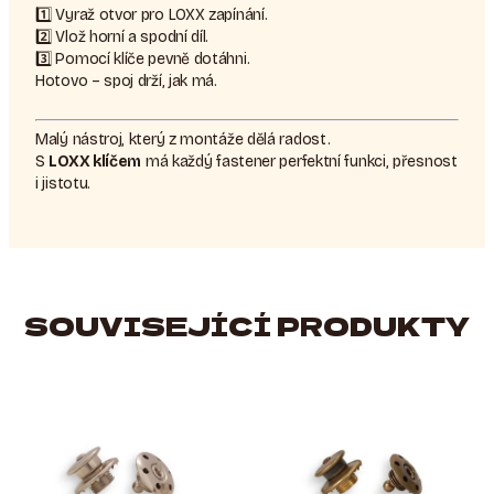
1️⃣ Vyraž otvor pro LOXX zapínání.
2️⃣ Vlož horní a spodní díl.
3️⃣ Pomocí klíče pevně dotáhni.
Hotovo – spoj drží, jak má.
Malý nástroj, který z montáže dělá radost.
S
LOXX klíčem
má každý fastener perfektní funkci, přesnost
i jistotu.
SOUVISEJÍCÍ PRODUKTY