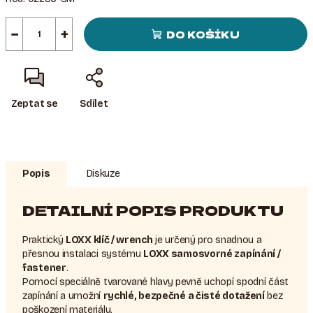
−
+
DO KOŠÍKU
Zeptat se
Sdílet
Popis
Diskuze
DETAILNÍ POPIS PRODUKTU
Praktický
LOXX klíč / wrench
je určený pro snadnou a
přesnou instalaci systému
LOXX samosvorné zapínání /
fastener
.
Pomocí speciálně tvarované hlavy pevně uchopí spodní část
zapínání a umožní
rychlé, bezpečné a čisté dotažení
bez
poškození materiálu.