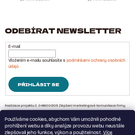
ODEBÍRAT NEWSLETTER
E-mail
Vložením e-mailu souhlasíte s
podmínkami ochrany osobních
údajů
PŘIHLÁSIT SE
Z
Á
Realizace projektu č. 0461000105 Zlepšení marketingové komunikace firmy
Sedlářstí Spurný s.r.o., je financována Evropskou unií – Next Generation EU
P
Používáme cookies, abychom Vám umožnili pohodlné
A
Kontakt na nás
prohlížení webu a díky analýze provozu webu neustále
T
Obchodní podmínky
zlepšovali jeho funkce, výkon a použitelnost.
Více