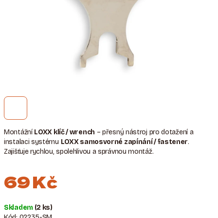
Montážní
LOXX klíč / wrench
– přesný nástroj pro dotažení a
instalaci systému
LOXX samosvorné zapínání / fastener
.
Zajišťuje rychlou, spolehlivou a správnou montáž.
69 Kč
Měrná
Skladem
(2 ks)
cena:
Kód:
02235-SM