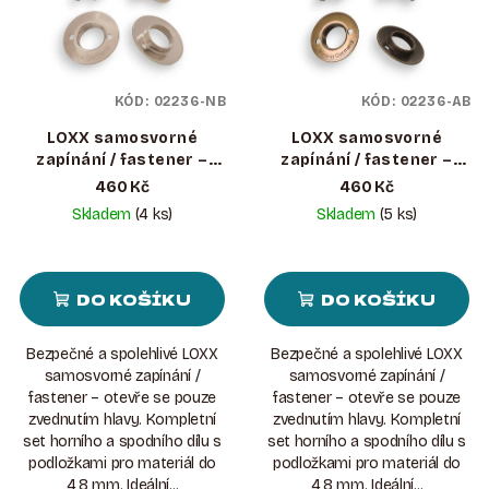
KÓD:
02236-NB
KÓD:
02236-AB
LOXX samosvorné
LOXX samosvorné
zapínání / fastener –
zapínání / fastener –
kompletní set (do 4,8
kompletní set (do 4,8
460 Kč
460 Kč
mm) Poniklovaná mosaz
mm) Staromosaz
Skladem
(4 ks)
Skladem
(5 ks)
DO KOŠÍKU
DO KOŠÍKU
Bezpečné a spolehlivé LOXX
Bezpečné a spolehlivé LOXX
samosvorné zapínání /
samosvorné zapínání /
fastener – otevře se pouze
fastener – otevře se pouze
zvednutím hlavy. Kompletní
zvednutím hlavy. Kompletní
set horního a spodního dílu s
set horního a spodního dílu s
podložkami pro materiál do
podložkami pro materiál do
4,8 mm. Ideální...
4,8 mm. Ideální...