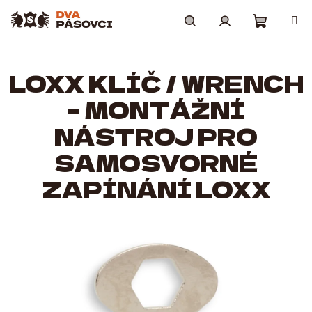
Přejít
na
obsah
Nákupní
Hledat
Přihlášení
LOXX KLÍČ / WRENCH
košík
– MONTÁŽNÍ
NÁSTROJ PRO
SAMOSVORNÉ
ZAPÍNÁNÍ LOXX