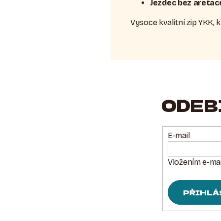
Jezdec bez aretac
Vysoce kvalitní zip YKK,
ODEB
E-mail
Vložením e-mai
PŘIHLÁ