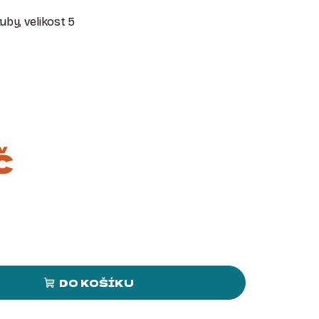
uby, velikost 5
č
DO KOŠÍKU