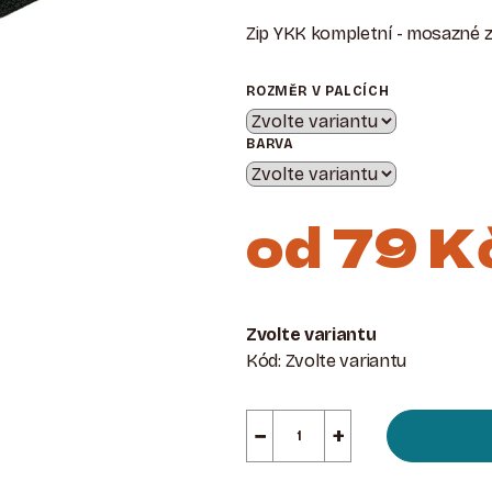
Zip YKK kompletní - mosazné z
ROZMĚR V PALCÍCH
BARVA
od
79 K
Měrná
cena:
Zvolte variantu
Kód:
Zvolte variantu
−
+