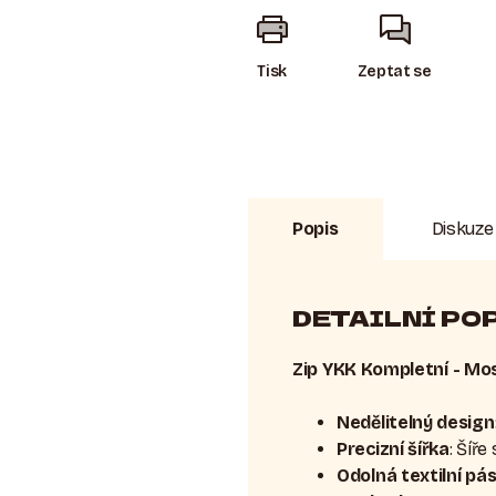
Tisk
Zeptat se
Popis
Diskuze
DETAILNÍ PO
Zip YKK Kompletní - Mo
Nedělitelný design
Precizní šířka
: Šíř
Odolná textilní pá