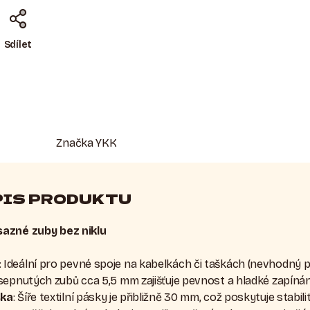
Sdílet
Značka
YKK
PIS PRODUKTU
sazné zuby bez niklu
: Ideální pro pevné spoje na kabelkách či taškách (nevhodný 
e sepnutých zubů cca 5,5 mm zajišťuje pevnost a hladké zapínán
ska
: Šíře textilní pásky je přibližně 30 mm, což poskytuje stabili