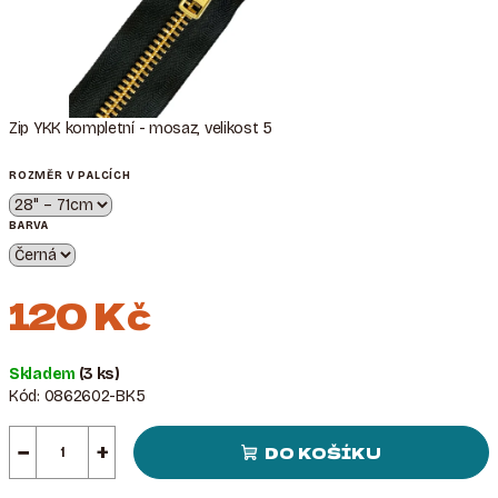
Zip YKK kompletní - mosaz, velikost 5
ROZMĚR V PALCÍCH
BARVA
120 Kč
Měrná
Skladem
(3 ks)
cena:
Kód:
0862602-BK5
−
+
DO KOŠÍKU