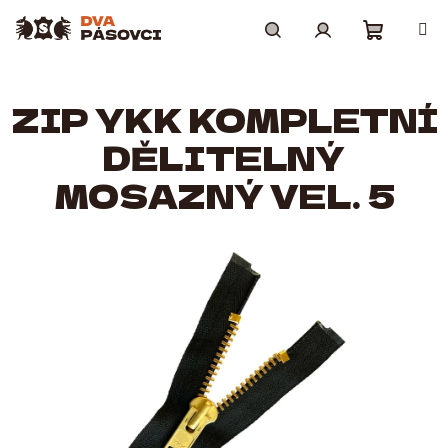
Přejít
na
obsah
Nákupní
Hledat
Přihlášení
ZIP YKK KOMPLETNÍ
košík
DĚLITELNÝ
MOSAZNÝ VEL. 5