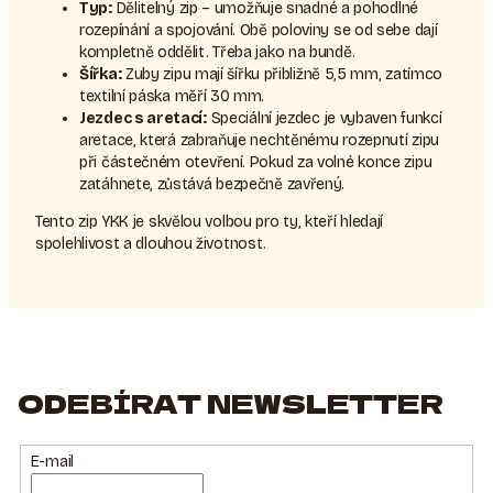
Typ:
Dělitelný zip – umožňuje snadné a pohodlné
rozepínání a spojování. Obě poloviny se od sebe dají
kompletně oddělit. Třeba jako na bundě.
Šířka:
Zuby zipu mají šířku přibližně 5,5 mm, zatímco
textilní páska měří 30 mm.
Jezdec s aretací:
Speciální jezdec je vybaven funkcí
aretace, která zabraňuje nechtěnému rozepnutí zipu
při částečném otevření. Pokud za volné konce zipu
zatáhnete, zůstává bezpečně zavřený.
Tento zip YKK je skvělou volbou pro ty, kteří hledají
spolehlivost a dlouhou životnost.
ODEBÍRAT NEWSLETTER
E-mail