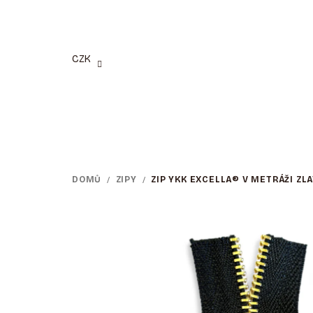
Přejít
na
obsah
CZK
DOMŮ
/
ZIPY
/
ZIP YKK EXCELLA® V METRÁŽI ZLA