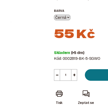
BARVA
55 Kč
Měrná
cena:
Skladem
(>5 dm)
Kód:
0002819-BK-5-SGWO
−
+
Tisk
Zeptat se