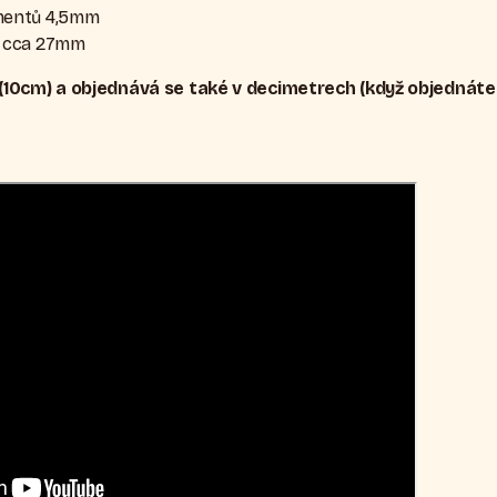
mentů 4
,5mm
je cca 27mm
10cm) a objednává se také v decimetrech (když objednáte n