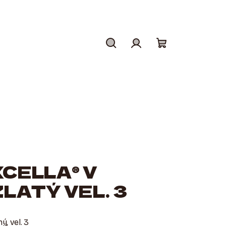
Hledat
Přihlášení
Nákupní
košík
XCELLA® V
LATÝ VEL. 3
, vel. 3