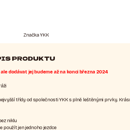
Značka
YKK
PIS PRODUKTU
í, ale dodávat jej budeme až na konci března 2024
áži
jvyšší třídy od společnosti YKK s plně leštěnými prvky. Krásn
ez niklu
ze použít jen jednoho jezdce