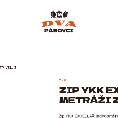
TÝ VEL. 3
YKK
ZIP YKK E
METRÁŽI Z
Zip YKK EXCELLA®, jednosměrný