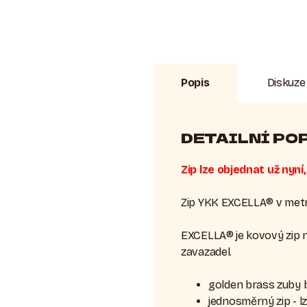
Popis
Diskuze
DETAILNÍ PO
Zip lze objednat už nyn
Zip YKK EXCELLA® v metr
EXCELLA® je kovový zip ne
zavazadel.
golden brass zuby b
jednosměrný zip - l