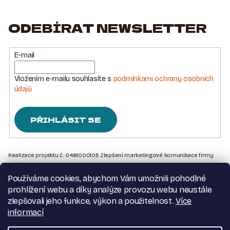
ODEBÍRAT NEWSLETTER
E-mail
Vložením e-mailu souhlasíte s
podmínkami ochrany osobních
údajů
PŘIHLÁSIT SE
Z
Á
Realizace projektu č. 0461000105 Zlepšení marketingové komunikace firmy
Sedlářstí Spurný s.r.o., je financována Evropskou unií – Next Generation EU
P
Používáme cookies, abychom Vám umožnili pohodlné
A
Kontakt na nás
prohlížení webu a díky analýze provozu webu neustále
T
Obchodní podmínky
zlepšovali jeho funkce, výkon a použitelnost.
Více
Podmínky ochrany osobních údajů
informací
Í
Moje objednávka