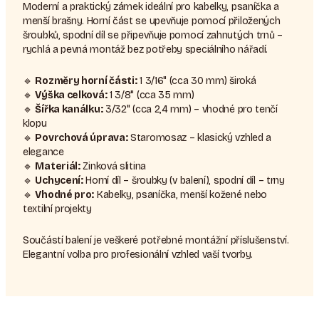
Moderní a praktický zámek ideální pro kabelky, psaníčka a
menší brašny. Horní část se upevňuje pomocí přiložených
šroubků, spodní díl se připevňuje pomocí zahnutých trnů –
rychlá a pevná montáž bez potřeby speciálního nářadí.
🔹
Rozměry horní části:
1 3/16" (cca 30 mm) široká
🔹
Výška celková:
1 3/8" (cca 35 mm)
🔹
Šířka kanálku:
3/32" (cca 2,4 mm) – vhodné pro tenčí
klopu
🔹
Povrchová úprava:
Staromosaz – klasický vzhled a
elegance
🔹
Materiál:
Zinková slitina
🔹
Uchycení:
Horní díl – šroubky (v balení), spodní díl – trny
🔹
Vhodné pro:
Kabelky, psaníčka, menší kožené nebo
textilní projekty
Součástí balení je veškeré potřebné montážní příslušenství.
Elegantní volba pro profesionální vzhled vaší tvorby.