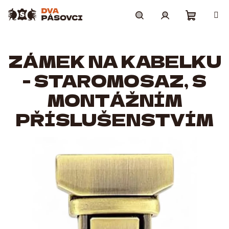
Přejít
na
obsah
Nákupní
Hledat
Přihlášení
ZÁMEK NA KABELKU
košík
- STAROMOSAZ, S
MONTÁŽNÍM
PŘÍSLUŠENSTVÍM