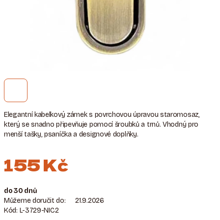
Elegantní kabelkový zámek s povrchovou úpravou staromosaz,
který se snadno připevňuje pomocí šroubků a trnů. Vhodný pro
menší tašky, psaníčka a designové doplňky.
155 Kč
Měrná
do 30 dnů
cena:
Můžeme doručit do:
21.9.2026
Kód:
L-3729-NIC2