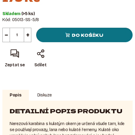
Měrná
Skladem
(>5 ks)
cena:
Kód:
05013-SS-5/8
−
+
DO KOŠÍKU
Zeptat se
Sdílet
Popis
Diskuze
DETAILNÍ POPIS PRODUKTU
Nerezová karabina s kulatým okem je určená všude tam, kde
se používají provazy, lana nebo kulaté řemeny. Kulaté oko