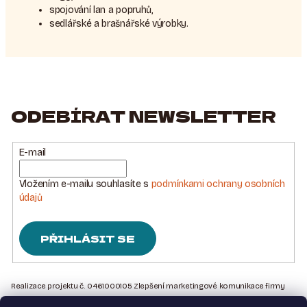
spojování lan a popruhů,
sedlářské a brašnářské výrobky.
ODEBÍRAT NEWSLETTER
E-mail
Vložením e-mailu souhlasíte s
podmínkami ochrany osobních
údajů
PŘIHLÁSIT SE
Z
Á
Realizace projektu č. 0461000105 Zlepšení marketingové komunikace firmy
Sedlářstí Spurný s.r.o., je financována Evropskou unií – Next Generation EU