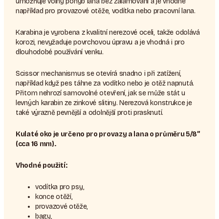
umožňuje volný pohyb lana bez zalamování a je vhodné
například pro provazové otěže, vodítka nebo pracovní lana.
Karabina je vyrobena z kvalitní nerezové oceli, takže odolává
korozi, nevyžaduje povrchovou úpravu a je vhodná i pro
dlouhodobé používání venku.
Scissor mechanismus se otevírá snadno i při zatížení,
například když pes táhne za vodítko nebo je otěž napnutá.
Přitom nehrozí samovolné otevření, jak se může stát u
levných karabin ze zinkové slitiny. Nerezová konstrukce je
také výrazně pevnější a odolnější proti prasknutí.
Kulaté oko je určeno pro provazy a lana o průměru 5/8”
(cca 16 mm).
Vhodné použití:
vodítka pro psy,
konce otěží,
provazové otěže,
bagy,