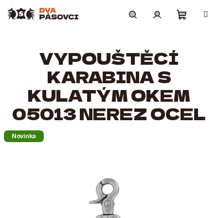
Přejít
na
obsah
Nákupní
Hledat
Přihlášení
VYPOUŠTĚCÍ
košík
KARABINA S
KULATÝM OKEM
05013 NEREZ OCEL
Novinka