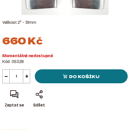
Velikost 2" - 51mm
660 Kč
Měrná
Momentálně nedostupné
cena:
Kód:
05328
−
+
DO KOŠÍKU
Zeptat se
Sdílet