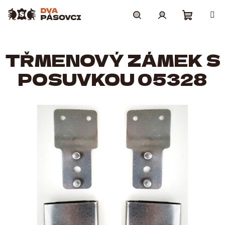
Přejít
na
obsah
Nákupní
Hledat
Přihlášení
TŘMENOVÝ ZÁMEK S
košík
POSUVKOU 05328