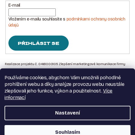
E-mail
Vložením e-mailu souhlasíte s
podmínkami ochrany osobních
údajů
PŘIHLÁSIT SE
Z
Á
Realizace projektu č. 0461000105 Zlepšení marketingové komunikace firmy
Sedlářstí Spurný s.r.o., je financována Evropskou unií – Next Generation EU
P
Používáme cookies, abychom Vám umožnili pohodlné
A
Kontakt na nás
prohlížení webu a díky analýze provozu webu neustále
T
Obchodní podmínky
zlepšovali jeho funkce, výkon a použitelnost.
Více
Podmínky ochrany osobních údajů
informací
Í
Moje objednávka
Nastavení
Copyright 2026
Dva pásovci
. Všechna práva vyhrazena.
Souhlasím