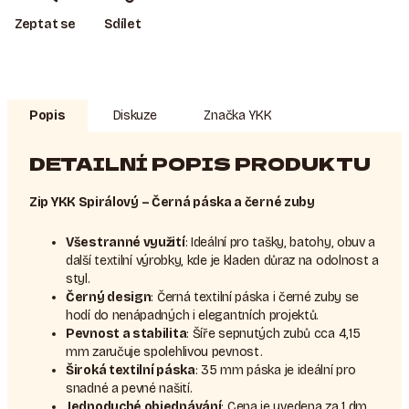
Zeptat se
Sdílet
Popis
Diskuze
Značka
YKK
DETAILNÍ POPIS PRODUKTU
Zip YKK Spirálový – Černá páska a černé zuby
Všestranné využití
: Ideální pro tašky, batohy, obuv a
další textilní výrobky, kde je kladen důraz na odolnost a
styl.
Černý design
: Černá textilní páska i černé zuby se
hodí do nenápadných i elegantních projektů.
Pevnost a stabilita
: Šíře sepnutých zubů cca 4,15
mm zaručuje spolehlivou pevnost.
Široká textilní páska
: 35 mm páska je ideální pro
snadné a pevné našití.
Jednoduché objednávání
: Cena je uvedena za 1 dm