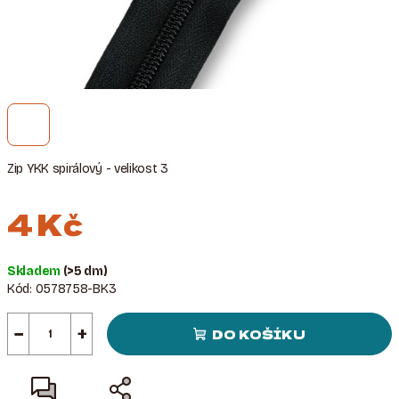
Zip YKK spirálový - velikost 3
4 Kč
Měrná
Skladem
(>5 dm)
cena:
Kód:
0578758-BK3
−
+
DO KOŠÍKU