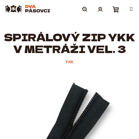
Přejít
na
obsah
Nákupní
Hledat
Přihlášení
SPIRÁLOVÝ ZIP YKK
košík
V METRÁŽI VEL. 3
YKK