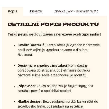
Popis
Diskuze
Značka
JWP - Jeremiah Watt
DETAILNÍ POPIS PRODUKTU
Těžký pevný sedlový závěs z nerezové oceli typu inskirt
Kvalitní materiál
: Tento závěs je vyroben z nerezové
oceli, což zajišťuje vysokou pevnost a dlouhou
životnost.
Design pro snadnou instalaci
: Horní část je
opracovaná do ztracena, což eliminuje potřebu
třívrstvé sukně sedla a zjednodušuje montáž.
Připevnění
: Závěs se připevňuje čtyřmi nýty, což
zaručuje pevné a spolehlivé spojení.
Hladký design
: Bez ozdobných prvků, lze vyleštit do
zrcadlového lesku, což přidává na estetice.