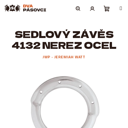
Přejít
na
obsah
Nákupní
Hledat
Přihlášení
SEDLOVÝ ZÁVĚS
košík
4132 NEREZ OCEL
JWP - JEREMIAH WATT