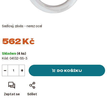
Sedlový závěs - nerez ocel
562 Kč
Měrná
Skladem
(4 ks)
cena:
Kód:
04132-SS-3
−
+
DO KOŠÍKU
Zeptat se
Sdílet