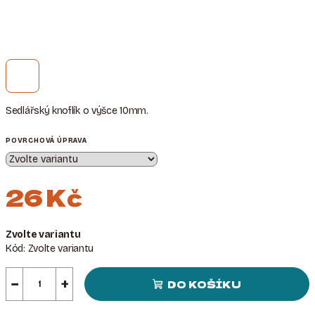
Sedlářský knoflík o výšce 10mm.
POVRCHOVÁ ÚPRAVA
26 Kč
Měrná
Zvolte variantu
cena:
Kód:
Zvolte variantu
−
+
DO KOŠÍKU