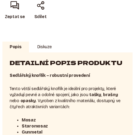
Zeptat se
Sdílet
Popis
Diskuze
DETAILNÍ POPIS PRODUKTU
Sedlářský knoflík – robustní provedení
Tento větší sedlářský knoflík je ideální pro projekty, které
vyžadují pevné a odolné spojení, jako jsou
tašky
,
brašny
nebo
opasky
. Vyroben z kvalitního materiálu, dostupný ve
čtyřech atraktivních variantách:
Mosaz
Staromosaz
Gunmetal