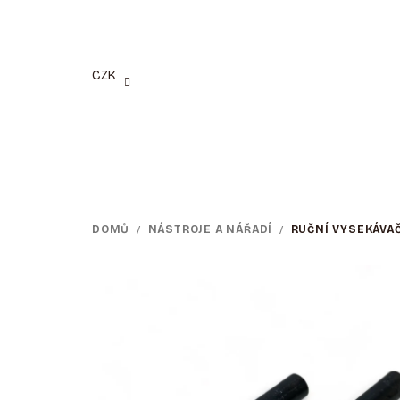
Přejít
na
obsah
CZK
DOMŮ
/
NÁSTROJE A NÁŘADÍ
/
RUČNÍ VYSEKÁVA