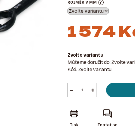
?
ROZMĚR V MM
1 574 K
Měrná
cena:
Zvolte variantu
Můžeme doručit do:
Zvolte var
Kód:
Zvolte variantu
−
+
Tisk
Zeptat se