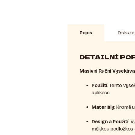
Popis
Diskuze
DETAILNÍ PO
Masivní Ruční Vysekávač
Použití
: Tento vyse
aplikace.
Materiály
: Kromě u
Design a Použití
: 
měkkou podložkou a 