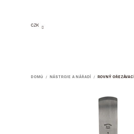
Přejít
na
obsah
CZK
DOMŮ
/
NÁSTROJE A NÁŘADÍ
/
ROVNÝ OŘEZÁVACÍ