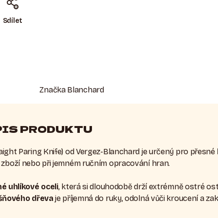
Sdílet
Značka
Blanchard
PIS PRODUKTU
aight Paring Knife
) od Vergez-Blanchard je určený pro přesné
 zboží nebo při jemném ručním opracování hran.
é uhlíkové oceli
, která si dlouhodobě drží extrémně ostré ost
šňového dřeva
je příjemná do ruky, odolná vůči kroucení a z