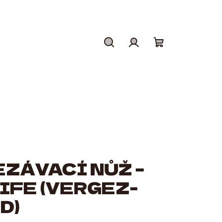
Hledat
Přihlášení
Nákupní
košík
ZÁVACÍ NŮŽ –
IFE (VERGEZ-
D)