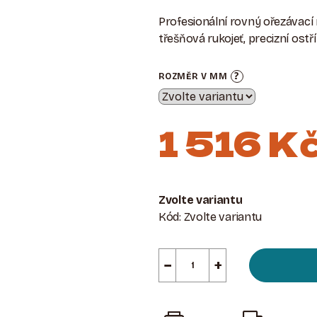
Profesionální rovný ořezávací
třešňová rukojeť, precizní ost
?
ROZMĚR V MM
1 516 K
Měrná
cena:
Zvolte variantu
Kód:
Zvolte variantu
−
+