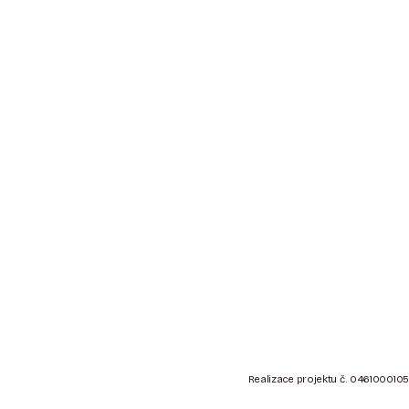
Z
Á
Realizace projektu č. 0461000105