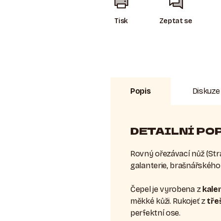
Tisk
Zeptat se
Popis
Diskuze
DETAILNÍ PO
Rovný ořezávací nůž (
Str
galanterie, brašnářského
Čepel je vyrobena z
kalen
měkké kůži. Rukojeť z
tře
perfektní ose.