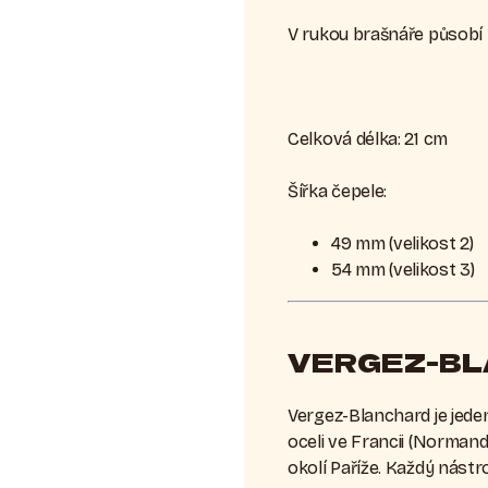
V rukou brašnáře působí l
Celková délka: 21 cm
Šířka čepele:
49 mm (velikost 2)
54 mm (velikost 3)
VERGEZ-BL
Vergez-Blanchard je jede
oceli ve Francii (Normandi
okolí Paříže. Každý nástro