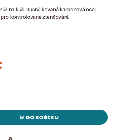
 nůž na kůži. Ručně kovaná karbonová ocel,
ří pro kontrolované ztenčování.
č
DO KOŠÍKU