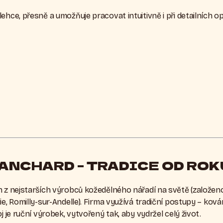
ehce, přesně a umožňuje pracovat intuitivně i při detailních o
ANCHARD – TRADICE OD ROK
n z nejstarších výrobců kožedělného nářadí na světě (založe
e, Romilly-sur-Andelle). Firma využívá tradiční postupy – kován
j je ruční výrobek, vytvořený tak, aby vydržel celý život.