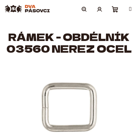
Přejít
na
obsah
Nákupní
Hledat
Přihlášení
RÁMEK - OBDÉLNÍK
košík
03560 NEREZ OCEL