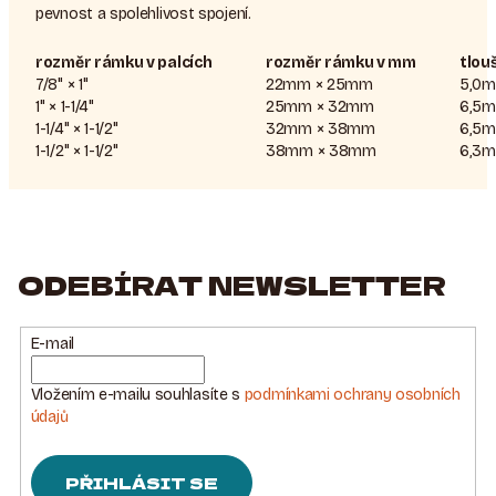
pevnost a spolehlivost spojení.
rozměr rámku v palcích
rozměr rámku v mm
tlou
7/8" × 1"
22mm × 25mm
5,0
1" × 1-1/4"
25mm × 32mm
6,5
1-1/4" × 1-1/2"
32mm × 38mm
6,5
1-1/2" × 1-1/2"
38mm × 38mm
6,3
ODEBÍRAT NEWSLETTER
E-mail
Vložením e-mailu souhlasíte s
podmínkami ochrany osobních
údajů
PŘIHLÁSIT SE