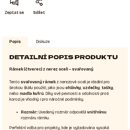
Zeptat se
Sdílet
Popis
Diskuze
DETAILNÍ POPIS PRODUKTU
Rámek (čtverec) z nerez oceli – svařovaný
Tento
svařovaný rámek
z nerezové oceli je ideální pro
širokou škálu použití, jako jsou
ohlávky
,
uzdečky
,
tašky
,
nebo
madla kufrů
. Díky své pevnosti a odolnosti proti
korozi je vhodný i pro náročné podmínky.
Rozměr:
Uvedený rozměr odpovídá
vnitřnímu
rozměru rámku.
Perfektní volba pro projekty, kde je vyžadována vysoká