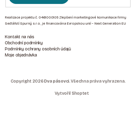
Z
Á
Realizace projektu č. 0461000105 Zlepšení marketingové komunikace firmy
Sedlářstí Spurný s.r.o., je financována Evropskou unií – Next Generation EU
P
A
Kontakt na nás
T
Obchodní podmínky
Podmínky ochrany osobních údajů
Í
Moje objednávka
Copyright 2026
Dva pásovci
. Všechna práva vyhrazena.
Vytvořil Shoptet