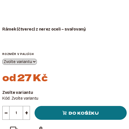
Rámek (čtverec) z nerez oceli – svařovaný
ROZMĚR V PALCÍCH
od
27 Kč
Měrná
Zvolte variantu
cena:
Kód:
Zvolte variantu
−
+
DO KOŠÍKU