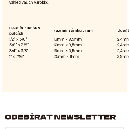
vzhled vašich výrobků.
rozměr rámku v
rozměr rámku v mm
tlouš
palcích
1/2" x 3/8"
13mm × 9,5mm
2,4m
5/8" x 3/8"
16mm × 9,5mm
2,4m
3/4" x 3/8"
19mm × 9,5mm
2,4m
1" x 7/16"
25mm × 11mm
2,8m
ODEBÍRAT NEWSLETTER