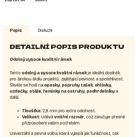
Popis
Diskuze
DETAILNÍ POPIS PRODUKTU
Odolný vysoce kvalitní rámek
Tento
odolný a vysoce kvalitní rámek
je ideální doplněk
pro širokou škálu projektů, zajišťující pevnost a spolehlivost.
Skvěle se hodí na
opasky
,
popruhy tašek
,
ohlávky
,
uzdečky
,
otěže
,
řemínky na ostruhy
,
podhrdelníky
a
další.
Tloušťka:
2,8 mm pro extra odolnost.
Velikost:
Udává
vnitřní rozměr
, což zaručuje přesné
přizpůsobení vašim potřebám.
Univerzální a pevná volba, která vylepší jak funkčnost, tak