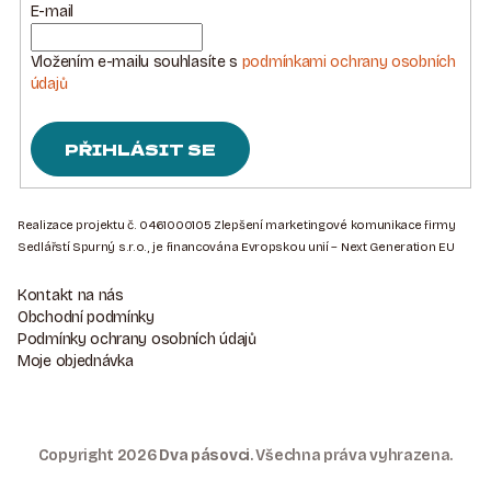
E-mail
Vložením e-mailu souhlasíte s
podmínkami ochrany osobních
údajů
PŘIHLÁSIT SE
Z
Á
Realizace projektu č. 0461000105 Zlepšení marketingové komunikace firmy
Sedlářstí Spurný s.r.o., je financována Evropskou unií – Next Generation EU
P
A
Kontakt na nás
T
Obchodní podmínky
Podmínky ochrany osobních údajů
Í
Moje objednávka
Copyright 2026
Dva pásovci
. Všechna práva vyhrazena.