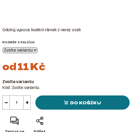
Odolný vysoce kvalitní rámek z nerez oceli
ROZMĚR V PALCÍCH
od
11 Kč
Měrná
Zvolte variantu
cena:
Kód:
Zvolte variantu
−
+
DO KOŠÍKU
Zeptat se
Sdílet