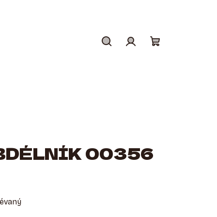
Hledat
Přihlášení
Nákupní
košík
BDÉLNÍK 00356
lévaný