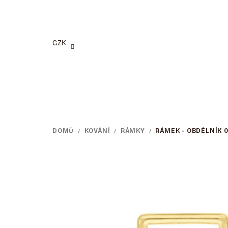
Přejít
na
obsah
CZK
DOMŮ
/
KOVÁNÍ
/
RÁMKY
/
RÁMEK - OBDÉLNÍK 