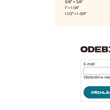
5/8" × 3/4"
1" × 1-1/4"
1-1/2" × 1-3/4"
ODEB
E-mail
Vložením e-mai
PŘIHLÁ