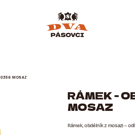
00356 MOSAZ
RÁMEK - O
MOSAZ
Rámek, obdélník z mosazi – od