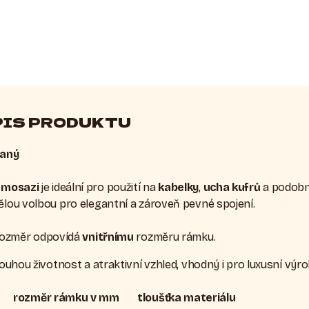
PIS PRODUKTU
vaný
 mosazi
je ideální pro použití na
kabelky
,
ucha kufrů
a podobné
vělou volbou pro elegantní a zároveň pevné spojení.
ozměr odpovídá
vnitřnímu
rozměru rámku.
dlouhou životnost a atraktivní vzhled, vhodný i pro luxusní výro
rozměr rámku v mm
tloušťka materiálu