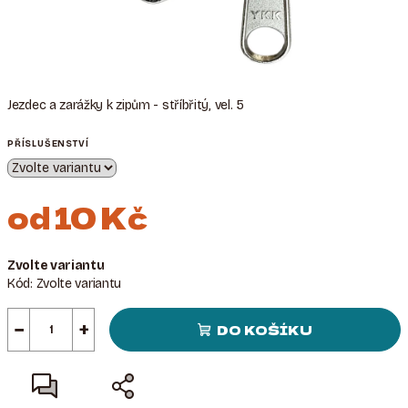
Jezdec a zarážky k zipům - stříbřitý, vel. 5
PŘÍSLUŠENSTVÍ
od
10 Kč
Měrná
Zvolte variantu
cena:
Kód:
Zvolte variantu
−
+
DO KOŠÍKU