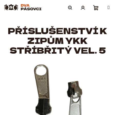
Přejít
na
obsah
Nákupní
Hledat
Přihlášení
PŘÍSLUŠENSTVÍ K
košík
ZIPŮM YKK
STŘÍBŘITÝ VEL. 5