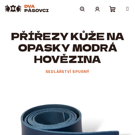
Přejít
na
obsah
Nákupní
Hledat
Přihlášení
PŘÍŘEZY KŮŽE NA
košík
OPASKY MODRÁ
HOVĚZINA
SEDLÁŘSTVÍ SPURNÝ