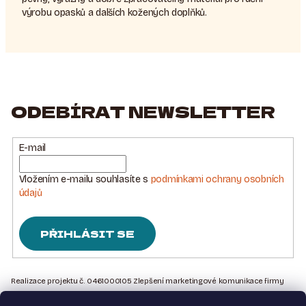
výrobu opasků a dalších kožených doplňků.
ODEBÍRAT NEWSLETTER
E-mail
Vložením e-mailu souhlasíte s
podmínkami ochrany osobních
údajů
PŘIHLÁSIT SE
Z
Á
Realizace projektu č. 0461000105 Zlepšení marketingové komunikace firmy
Sedlářstí Spurný s.r.o., je financována Evropskou unií – Next Generation EU
P