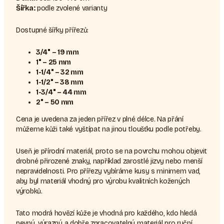
Šířka:
podle zvolené varianty
Dostupné šířky přířezů:
3/4" – 19 mm
1" – 25 mm
1-1/4" – 32 mm
1-1/2" – 38 mm
1-3/4" – 44 mm
2" – 50 mm
Cena je uvedena za jeden přířez v plné délce. Na přání
můžeme kůži také vyštípat na jinou tloušťku podle potřeby.
Useň je přírodní materiál, proto se na povrchu mohou objevit
drobné přirozené znaky, například zarostlé jizvy nebo menší
nepravidelnosti. Pro přířezy vybíráme kusy s minimem vad,
aby byl materiál vhodný pro výrobu kvalitních kožených
výrobků.
Tato modrá hovězí kůže je vhodná pro každého, kdo hledá
pevný, výrazný a dobře zpracovatelný materiál pro ruční