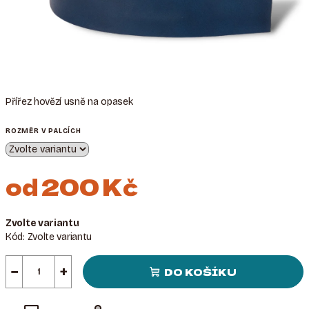
Přířez hovězí usně na opasek
ROZMĚR V PALCÍCH
od
200 Kč
Měrná
Zvolte variantu
cena:
Kód:
Zvolte variantu
−
+
DO KOŠÍKU