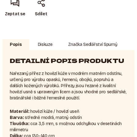
Zeptat se
Sdílet
Popis
Diskuze
Značka
Sedlářství Spurný
DETAILNÍ POPIS PRODUKTU
Nařezaný přířez z hovězí kůže v modrém matném odstínu,
určený pro výrobu opasků, řemenů, obojků, popruhů a
dalších kožených výrobků. Přířezy jsou řezané z kvalitní
hovězí usně s upraveným lícem a jsou vhodné pro sedlářské,
brašnářské i běžné řemeslné použití.
Materiál:
hovězí kůže / hovězí useň
Barva:
středně modrá, matný odstín
Tloušťka:
cca 3,5 mm, s možnou odchylkou v desetinách
milimetru
Délka:
cca 130–140 cm