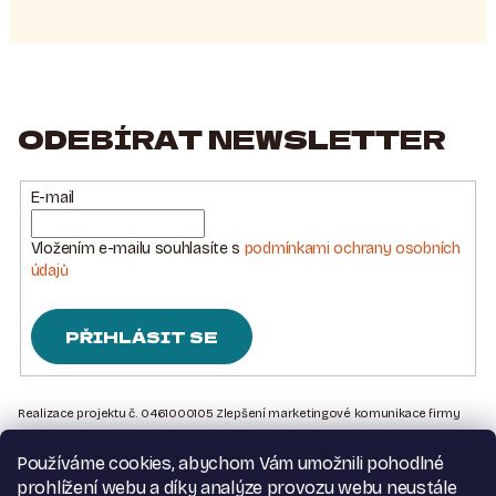
ODEBÍRAT NEWSLETTER
E-mail
Vložením e-mailu souhlasíte s
podmínkami ochrany osobních
údajů
PŘIHLÁSIT SE
Z
Á
Realizace projektu č. 0461000105 Zlepšení marketingové komunikace firmy
Sedlářstí Spurný s.r.o., je financována Evropskou unií – Next Generation EU
P
Používáme cookies, abychom Vám umožnili pohodlné
A
Kontakt na nás
prohlížení webu a díky analýze provozu webu neustále