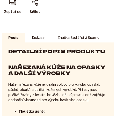
Zeptat se
Sdílet
Popis
Diskuze
Značka
Sedlářství Spurný
DETAILNÍ POPIS PRODUKTU
NAŘEZANÁ KŮŽE NA OPASKY
A DALŠÍ VÝROBKY
Naše nařezaná kůže je ideální volbou pro výrobu opasků,
pásků, obojků a dalších kožených výrobků. Přířezy jsou
pečlivě řezány z kvalitní hovězí usně s úpravou, což zajišťuje
optimální vlastnosti pro výrobu kvalitního opasku.
Tloušťka usně: