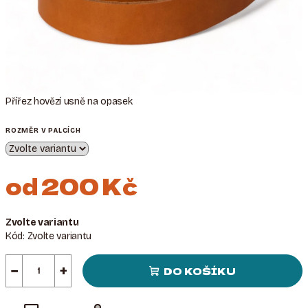
Přířez hovězí usně na opasek
ROZMĚR V PALCÍCH
od
200 Kč
Měrná
Zvolte variantu
cena:
Kód:
Zvolte variantu
−
+
DO KOŠÍKU