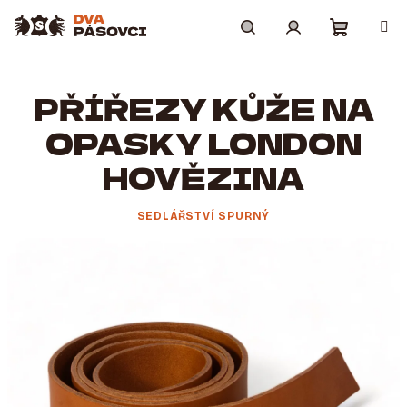
Přejít
na
obsah
Nákupní
Hledat
Přihlášení
PŘÍŘEZY KŮŽE NA
košík
OPASKY LONDON
HOVĚZINA
SEDLÁŘSTVÍ SPURNÝ