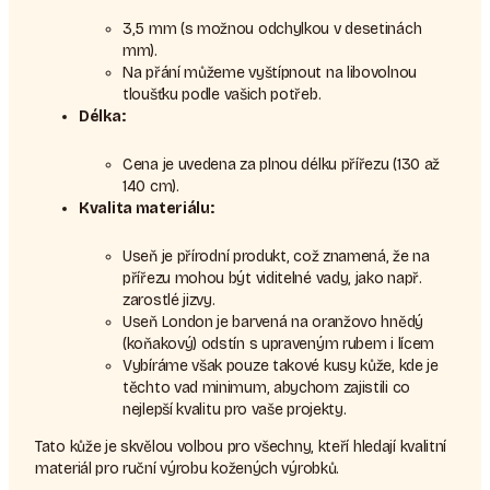
3,5 mm (s možnou odchylkou v desetinách
mm).
Na přání můžeme vyštípnout na libovolnou
tloušťku podle vašich potřeb.
Délka:
Cena je uvedena za plnou délku přířezu (130 až
140 cm).
Kvalita materiálu:
Useň je přírodní produkt, což znamená, že na
přířezu mohou být viditelné vady, jako např.
zarostlé jizvy.
Useň London je barvená na oranžovo hnědý
(koňakový) odstín s upraveným rubem i lícem
Vybíráme však pouze takové kusy kůže, kde je
těchto vad minimum, abychom zajistili co
nejlepší kvalitu pro vaše projekty.
Tato kůže je skvělou volbou pro všechny, kteří hledají kvalitní
materiál pro ruční výrobu kožených výrobků.