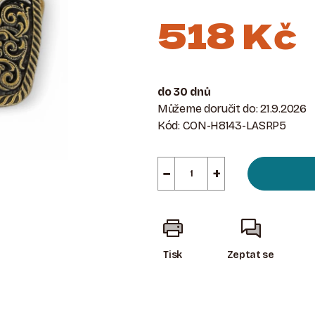
518 Kč
Měrná
cena:
do 30 dnů
Můžeme doručit do:
21.9.2026
Kód:
CON-H8143-LASRP5
−
+
Tisk
Zeptat se