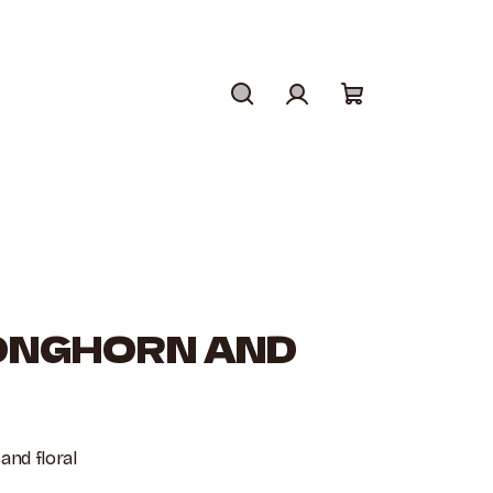
Hledat
Přihlášení
Nákupní
košík
ONGHORN AND
nd floral