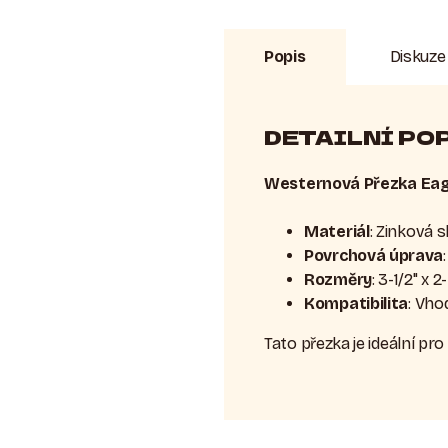
Popis
Diskuze
DETAILNÍ PO
Westernová Přezka Eagl
Materiál
: Zinková sl
Povrchová úprava
Rozměry
: 3-1/2" x
Kompatibilita
: Vho
Tato přezka je ideální pr