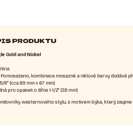
PIS PRODUKTU
e Gold and Nickel
itina
: Pomosazeno, kombinace mosazné a niklové barvy dodává pře
 2-5/8" (cca 89 mm x 67 mm)
dná pro opasek o šířce 1-1/2" (38 mm)
o milovníky westernového stylu, s motivem býka, který zaujme 