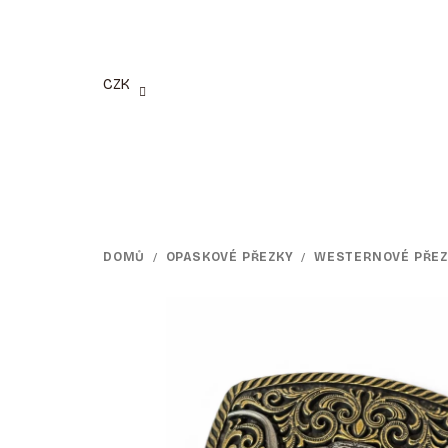
Přejít
na
obsah
CZK
DOMŮ
/
OPASKOVÉ PŘEZKY
/
WESTERNOVÉ PŘEZ