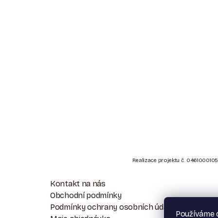
Z
Á
Realizace projektu č. 0461000105
P
Kontakt na nás
A
Obchodní podmínky
Podmínky ochrany osobních údajů
T
Používáme c