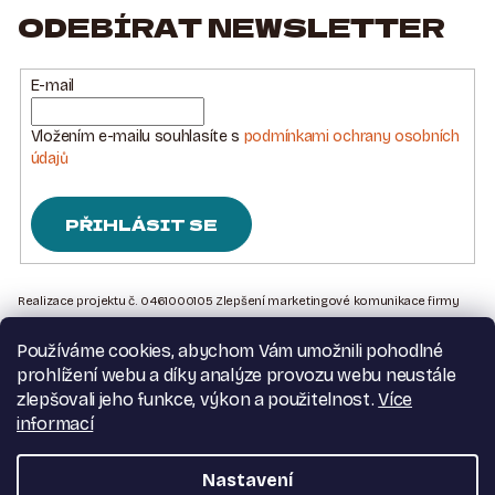
ODEBÍRAT NEWSLETTER
E-mail
Vložením e-mailu souhlasíte s
podmínkami ochrany osobních
údajů
PŘIHLÁSIT SE
Z
Á
Realizace projektu č. 0461000105 Zlepšení marketingové komunikace firmy
Sedlářstí Spurný s.r.o., je financována Evropskou unií – Next Generation EU
P
Používáme cookies, abychom Vám umožnili pohodlné
A
Kontakt na nás
prohlížení webu a díky analýze provozu webu neustále
T
Obchodní podmínky
zlepšovali jeho funkce, výkon a použitelnost.
Více
Podmínky ochrany osobních údajů
informací
Í
Moje objednávka
Nastavení