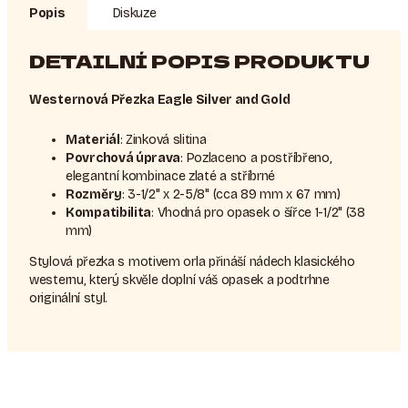
Popis
Diskuze
DETAILNÍ POPIS PRODUKTU
Westernová Přezka Eagle Silver and Gold
Materiál
: Zinková slitina
Povrchová úprava
: Pozlaceno a postříbřeno,
elegantní kombinace zlaté a stříbrné
Rozměry
: 3-1/2" x 2-5/8" (cca 89 mm x 67 mm)
Kompatibilita
: Vhodná pro opasek o šířce 1-1/2" (38
mm)
Stylová přezka s motivem orla přináší nádech klasického
westernu, který skvěle doplní váš opasek a podtrhne
originální styl.