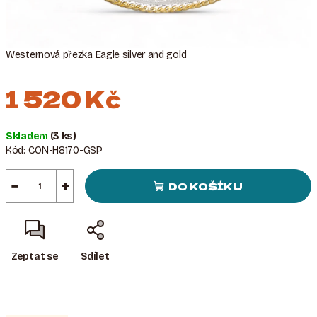
Westernová přezka Eagle silver and gold
1 520 Kč
Měrná
Skladem
(3 ks)
cena:
Kód:
CON-H8170-GSP
−
+
DO KOŠÍKU
Zeptat se
Sdílet