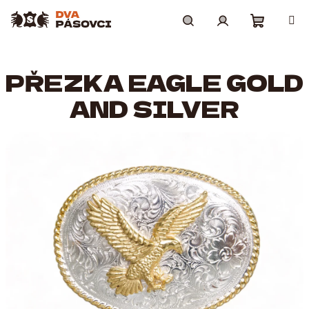
Přejít
na
obsah
Nákupní
Hledat
Přihlášení
PŘEZKA EAGLE GOLD
košík
AND SILVER