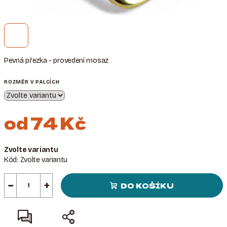
Pevná přezka - provedení mosaz
ROZMĚR V PALCÍCH
od
74 Kč
Měrná
Zvolte variantu
cena:
Kód:
Zvolte variantu
−
+
DO KOŠÍKU