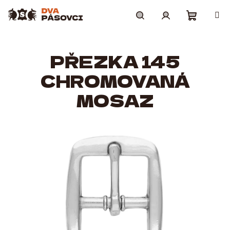
Přejít
na
obsah
Nákupní
Hledat
Přihlášení
PŘEZKA 145
košík
CHROMOVANÁ
MOSAZ