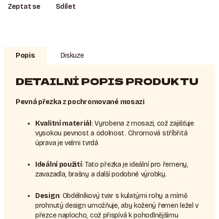
Zeptat se
Sdílet
Popis
Diskuze
DETAILNÍ POPIS PRODUKTU
Pevná přezka z pochromované mosazi
Kvalitní materiál
: Vyrobena z mosazi, což zajišťuje
vysokou pevnost a odolnost. Chromová stříbřitá
úprava je velmi tvrdá
Ideální použití
: Tato přezka je ideální pro řemeny,
zavazadla, brašny a další podobné výrobky.
Design
: Obdélníkový tvar s kulatými rohy a mírně
prohnutý design umožňuje, aby kožený řemen ležel v
přezce naplocho, což přispívá k pohodlnějšímu