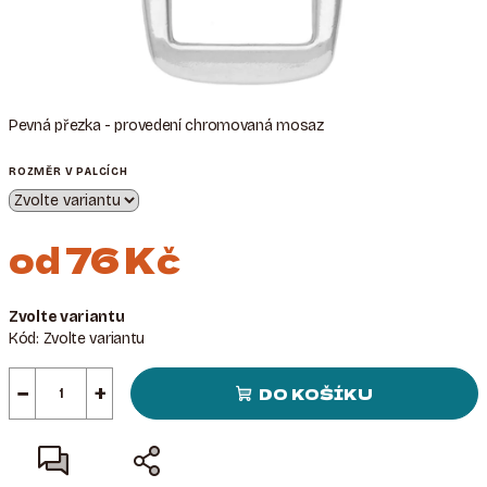
Pevná přezka - provedení chromovaná mosaz
ROZMĚR V PALCÍCH
od
76 Kč
Měrná
Zvolte variantu
cena:
Kód:
Zvolte variantu
−
+
DO KOŠÍKU