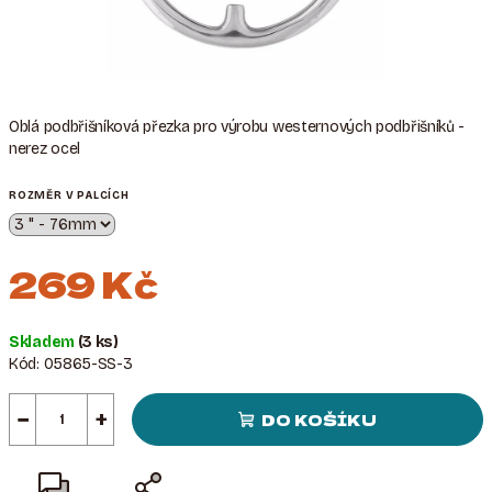
Oblá podbřišníková přezka pro výrobu westernových podbřišníků -
nerez ocel
ROZMĚR V PALCÍCH
269 Kč
Měrná
Skladem
(3 ks)
cena:
Kód:
05865-SS-3
−
+
DO KOŠÍKU