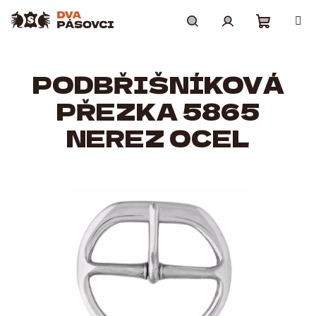
Přejít
na
obsah
Nákupní
Hledat
Přihlášení
PODBŘIŠNÍKOVÁ
košík
PŘEZKA 5865
NEREZ OCEL