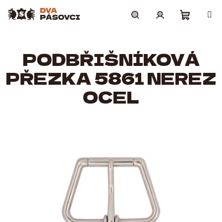
Přejít
na
obsah
Nákupní
Hledat
Přihlášení
PODBŘIŠNÍKOVÁ
košík
PŘEZKA 5861 NEREZ
OCEL