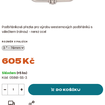
Podbřišníková přezka pro výrobu westernových podbřišníků s
válečkem (rolnou) - nerez ocel
ROZMĚR V PALCÍCH
605 Kč
Měrná
Skladem
(>5 ks)
cena:
Kód:
05861-SS-3
−
+
DO KOŠÍKU